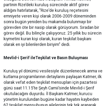
partinin Rize’deki kuruluş sürecinde aktif görev
aldığını hatırlatarak, "Rize'de kuruluş reçetesini
emniyete veren kişi olarak 2006-2009 döneminden
sonra bugün yeniden bu makamda bulunmayı bir
görevden öte bir nasip olarak görüyorum. Sıradan bir
görev değil. Bu bilinçle çalışıyoruz. 25 yıllık bu sürecin
kıymetini kuran kişi olarak, kuran teşkilat başkanı
olarak en iyi bilenlerden biriyim" dedi.
Mevlid-i Şerif ileTeşkilat ve Basın Buluşması
Kuruluş yıl dönümü vesilesiyle düzenlenecek anma ve
kutlama programlarının detaylarını paylaşan Katmer, ilk
olarak vefat eden teşkilat mensupları için pazartesi
günü saat 11.15’te Şeyh Camii’sinde Mevlid-i Şerif
okutulacağını duyurdu. İl Başkanı Katmer, kurucu
yönetim kurulundan bugüne kadar hayatını kaybeden
62 teşkilat mensubunun ailelerinin tek tek aranarak