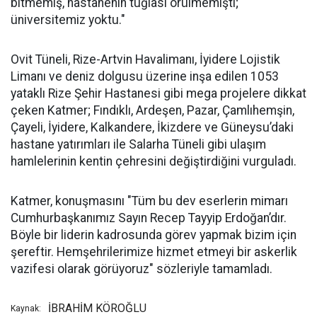
bitmemiş, hastanenin tuğlası örülmemişti;
üniversitemiz yoktu."
Ovit Tüneli, Rize-Artvin Havalimanı, İyidere Lojistik
Limanı ve deniz dolgusu üzerine inşa edilen 1053
yataklı Rize Şehir Hastanesi gibi mega projelere dikkat
çeken Katmer; Fındıklı, Ardeşen, Pazar, Çamlıhemşin,
Çayeli, İyidere, Kalkandere, İkizdere ve Güneysu’daki
hastane yatırımları ile Salarha Tüneli gibi ulaşım
hamlelerinin kentin çehresini değiştirdiğini vurguladı.
Katmer, konuşmasını "Tüm bu dev eserlerin mimarı
Cumhurbaşkanımız Sayın Recep Tayyip Erdoğan’dır.
Böyle bir liderin kadrosunda görev yapmak bizim için
şereftir. Hemşehrilerimize hizmet etmeyi bir askerlik
vazifesi olarak görüyoruz" sözleriyle tamamladı.
İBRAHİM KÖROĞLU
Kaynak: