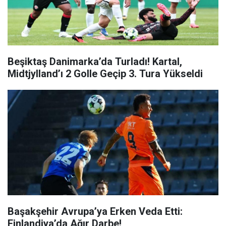
Beşiktaş Danimarka’da Turladı! Kartal,
Midtjylland’ı 2 Golle Geçip 3. Tura Yükseldi
Başakşehir Avrupa’ya Erken Veda Etti:
Finlandiya’da Ağır Darbe!