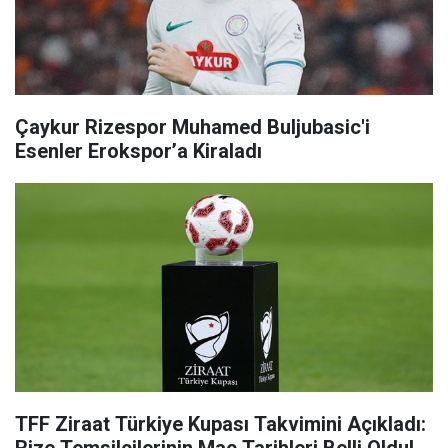
Çaykur Rizespor Muhamed Buljubasic'i
Esenler Erokspor’a Kiraladı
TFF Ziraat Türkiye Kupası Takvimini Açıkladı: