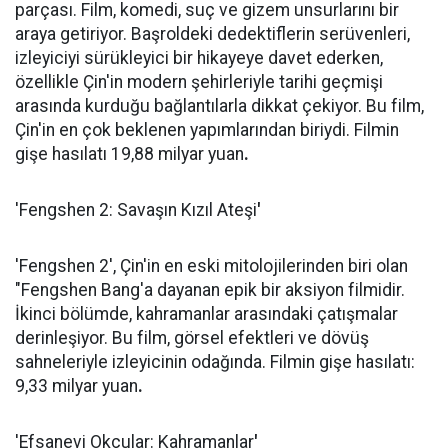
parçası. Film, komedi, suç ve gizem unsurlarını bir
araya getiriyor. Başroldeki dedektiflerin serüvenleri,
izleyiciyi sürükleyici bir hikayeye davet ederken,
özellikle Çin'in modern şehirleriyle tarihi geçmişi
arasında kurduğu bağlantılarla dikkat çekiyor. Bu film,
Çin'in en çok beklenen yapımlarından biriydi. Filmin
gişe hasılatı 19,88 milyar yuan
.
'Fengshen 2: Savaşın Kızıl Ateşi
'
'Fengshen 2', Çin'in en eski mitolojilerinden biri olan
"Fengshen Bang'a dayanan epik bir aksiyon filmidir.
İkinci bölümde, kahramanlar arasındaki çatışmalar
derinleşiyor. Bu film, görsel efektleri ve dövüş
sahneleriyle izleyicinin odağında. Filmin gişe hasılatı:
9,33 milyar yuan
.
'Efsanevi Okçular: Kahramanlar
'