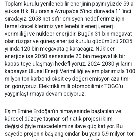
Toplam kurulu yenilenebilir enerjinin payını yüzde 59'a
yükselttik. Bu oranla Avrupa'da 5'inci dünyada 11'inci
sıradayız. 2053 net sıfır emisyon hedeflerimiz için
temel önceliklerimiz yenilenebilir enerji, enerji
verimliliği ve nükleer enerjidir. Bugün 31 bin megavat
olan rüzgar ve güneş enerjisi kurulu gücümüzü 2035
yılında 120 bin megavata çıkaracağız. Nükleer
enerjide ise 2050 senesinde 20 bin megavatlık bir
kapasiteye ulaşmayı hedefliyoruz. 2024-2030 yıllarını
kapsayan Ulusal Enerji Verimliliği eylem planımızla 100
milyon ton karbondioksit eş değeri emisyon azaltımı
ön görüyoruz. Elektrikli milli otomobilimiz TOGG'u
yaygınlaştırmaya devam ediyoruz
.
Eşim Emine Erdoğan'ın himayesinde başlatılan ve
küresel düzeye taşınan sıfır atık projesi iklim
değişikliğiyle mücadelemize ilave güç katıyor. Bu
sayede projenin başlangıcından bu yana 5,9 milyon ton