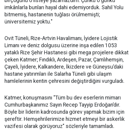
birçoğunu o listeye yazamazdım. Çünkü o günkü
imkânlarla bunları hayal dahi edemiyorduk. Sahil Yolu
bitmemiş, hastanenin tuğlası örülmemişti;
üniversitemiz yoktu."
Ovit Tüneli, Rize-Artvin Havalimanı, İyidere Lojistik
Limanı ve deniz dolgusu üzerine inşa edilen 1053
yataklı Rize Şehir Hastanesi gibi mega projelere dikkat
çeken Katmer; Fındıklı, Ardeşen, Pazar, Çamlıhemşin,
Çayeli, İyidere, Kalkandere, İkizdere ve Güneysu’daki
hastane yatırımları ile Salarha Tüneli gibi ulaşım
hamlelerinin kentin çehresini değiştirdiğini vurguladı.
Katmer, konuşmasını "Tüm bu dev eserlerin mimarı
Cumhurbaşkanımız Sayın Recep Tayyip Erdoğan’dır.
Böyle bir liderin kadrosunda görev yapmak bizim için
şereftir. Hemşehrilerimize hizmet etmeyi bir askerlik
vazifesi olarak görüyoruz" sözleriyle tamamladı.