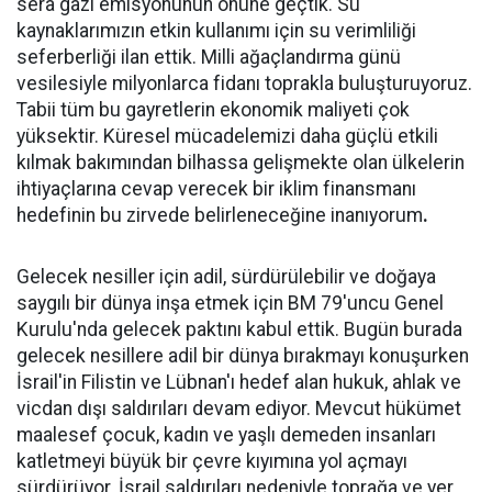
sera gazı emisyonunun önüne geçtik. Su
kaynaklarımızın etkin kullanımı için su verimliliği
seferberliği ilan ettik. Milli ağaçlandırma günü
vesilesiyle milyonlarca fidanı toprakla buluşturuyoruz.
Tabii tüm bu gayretlerin ekonomik maliyeti çok
yüksektir. Küresel mücadelemizi daha güçlü etkili
kılmak bakımından bilhassa gelişmekte olan ülkelerin
ihtiyaçlarına cevap verecek bir iklim finansmanı
hedefinin bu zirvede belirleneceğine inanıyorum
.
Gelecek nesiller için adil, sürdürülebilir ve doğaya
saygılı bir dünya inşa etmek için BM 79'uncu Genel
Kurulu'nda gelecek paktını kabul ettik. Bugün burada
gelecek nesillere adil bir dünya bırakmayı konuşurken
İsrail'in Filistin ve Lübnan'ı hedef alan hukuk, ahlak ve
vicdan dışı saldırıları devam ediyor. Mevcut hükümet
maalesef çocuk, kadın ve yaşlı demeden insanları
katletmeyi büyük bir çevre kıyımına yol açmayı
sürdürüyor. İsrail saldırıları nedeniyle toprağa ve yer