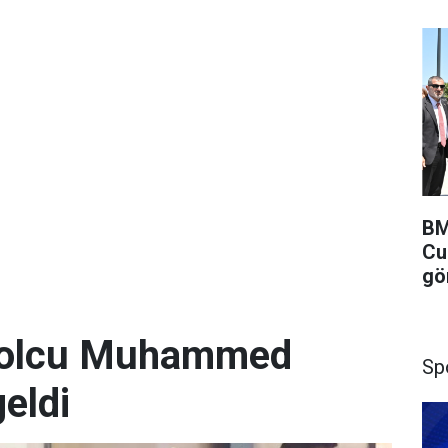
BM
Cu
gö
utbolcu Muhammed
Sp
geldi