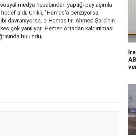
i, sosyal medya hesabından yaptığı paylaşımla
edef aldı. Chikli, "Hamas'a benziyorsa,
i davranıyorsa, o Hamas'tır. Ahmed Şara'nın
kes çok yanılıyor. Hemen ortadan kaldırılması
ağrısında bulundu
.
İra
AB
ve