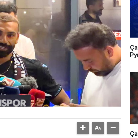
Ça
Py
Ça