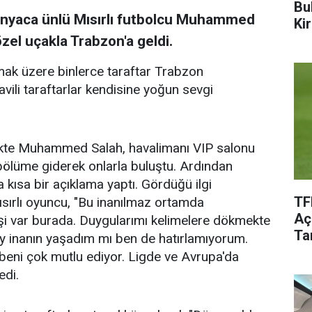
Bu
ünyaca ünlü Mısırlı futbolcu Muhammed
Kir
el uçakla Trabzon'a geldi.
lamak üzere binlerce taraftar Trabzon
ili taraftarlar kendisine yoğun sevgi
likte Muhammed Salah, havalimanı VIP salonu
ölüme giderek onlarla buluştu. Ardından
ısa bir açıklama yaptı. Gördüğü ilgi
TF
sırlı oyuncu, "Bu inanılmaz ortamda
Aç
şi var burada. Duygularımı kelimelere dökmekte
Tar
y inanın yaşadım mı ben de hatırlamıyorum.
k beni çok mutlu ediyor. Ligde ve Avrupa'da
edi.