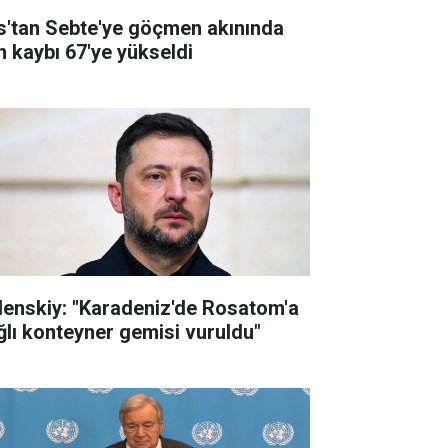
s'tan Sebte'ye göçmen akınında
n kaybı 67'ye yükseldi
lenskiy: "Karadeniz'de Rosatom'a
ğlı konteyner gemisi vuruldu"