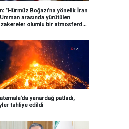
an: "Hürmüz Boğazı'na yönelik İran
e Umman arasında yürütülen
zakereler olumlu bir atmosferde
rliyor"
atemala'da yanardağ patladı,
ler tahliye edildi