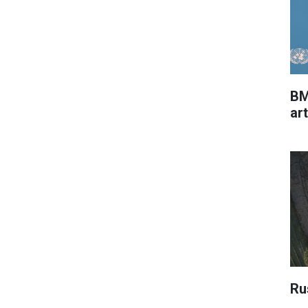
BM
ar
Ru