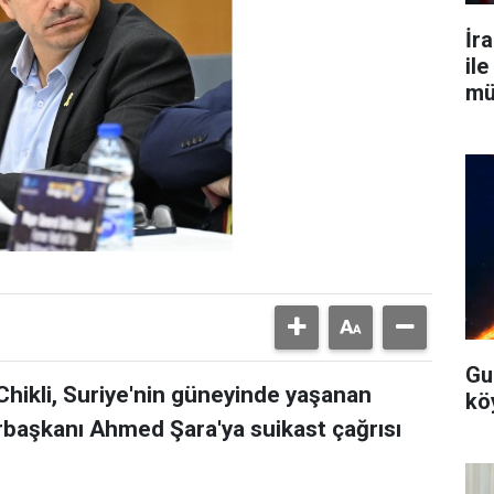
İr
il
mü
ile
Gu
hikli, Suriye'nin güneyinde yaşanan
köy
rbaşkanı Ahmed Şara'ya suikast çağrısı