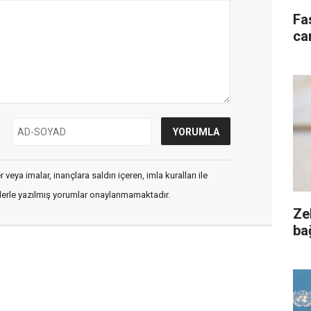
Fa
ca
veya imalar, inançlara saldırı içeren, imla kuralları ile
flerle yazılmış yorumlar onaylanmamaktadır.
Ze
ba