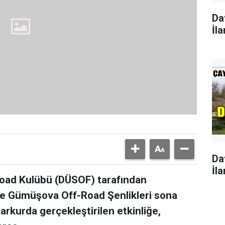
Da
İla
Da
İla
Road Kulübü (DÜSOF) tarafından
e Gümüşova Off-Road Şenlikleri sona
arkurda gerçekleştirilen etkinliğe,