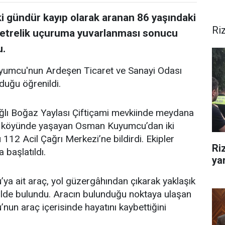
ki gündür kayıp olarak aranan 86 yaşındaki
Ri
etrelik uçuruma yuvarlanması sonucu
u.
umcu'nun Ardeşen Ticaret ve Sanayi Odası
duğu öğrenildi.
ağlı Boğaz Yaylası Çiftiçami mevkiinde meydana
üzü köyünde yaşayan Osman Kuyumcu’dan iki
12 Acil Çağrı Merkezi’ne bildirdi. Ekipler
Ri
başlatıldı.
yar
ya ait araç, yol güzergâhından çıkarak yaklaşık
lde bulundu. Aracın bulunduğu noktaya ulaşan
un araç içerisinde hayatını kaybettiğini