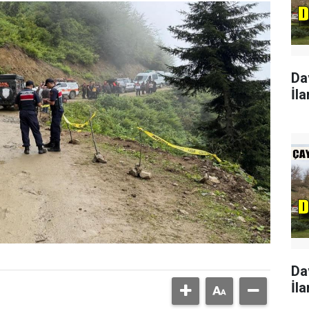
Da
İla
Da
İla