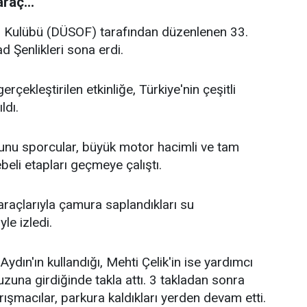
raç...
 Kulübü (DÜSOF) tarafından düzenlenen 33.
Şenlikleri sona erdi.
çekleştirilen etkinliğe, Türkiye'nin çeşitli
ldı.
kunu sporcular, büyük motor hacimli ve tam
eli etapları geçmeye çalıştı.
 araçlarıyla çamura saplandıkları su
le izledi.
ydın'ın kullandığı, Mehti Çelik'in ise yardımcı
uzuna girdiğinde takla attı. 3 takladan sonra
rışmacılar, parkura kaldıkları yerden devam etti.