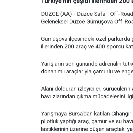
Türkiye'nin çeşitli illerinden 200 a
DÜZCE (AA) - Düzce Safari Off-Road
Geleneksel Düzce Gümüşova Off-Road 
Gümüşova ilçesindeki özel parkurda ger
illerinden 200 araç ve 400 sporcu katı
Yarışların son gününde adrenalin tut
donanımlı araçlarıyla çamurlu ve engeb
Alanı dolduran izleyiciler, sürücülerin
havuzlarından çıkma mücadelesini ilgiy
Yarışmaya Bursa'dan katılan Cihangir A
pilotluk yaptığı araç, çamur ve su hav
lastiklerinin üzerine düşen araçtaki ya