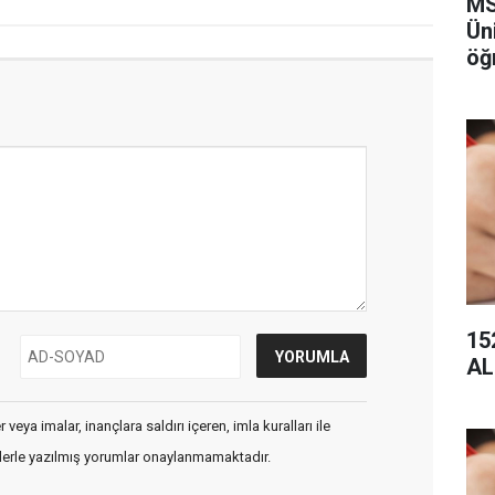
MS
Ün
öğ
aç
15
AL
veya imalar, inançlara saldırı içeren, imla kuralları ile
flerle yazılmış yorumlar onaylanmamaktadır.