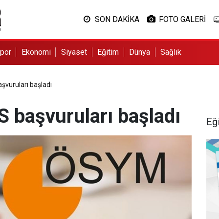
SON DAKİKA
FOTO GALERİ
por
Ekonomi
Siyaset
Eğitim
Dünya
Sağlık
şvuruları başladı
 başvuruları başladı
Eğ