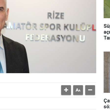
Sü
aç
Ta
Bu
Ça
sö