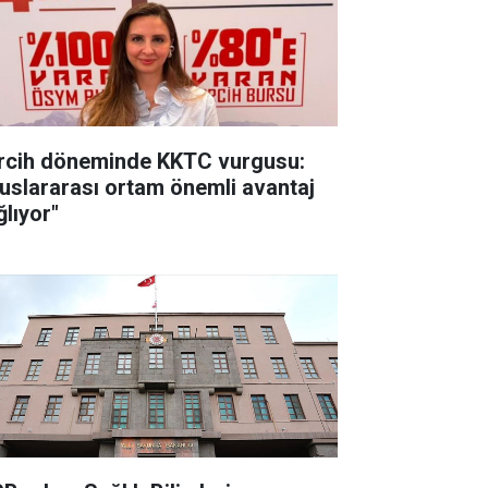
rcih döneminde KKTC vurgusu:
luslararası ortam önemli avantaj
ğlıyor"