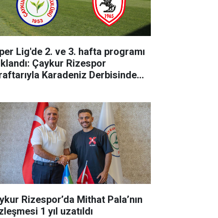
per Lig'de 2. ve 3. hafta programı
ıklandı: Çaykur Rizespor
raftarıyla Karadeniz Derbisinde
luşuyor!
ykur Rizespor’da Mithat Pala’nın
zleşmesi 1 yıl uzatıldı