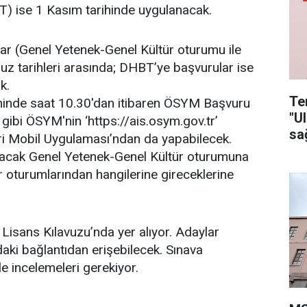
BT) ise 1 Kasım tarihinde uygulanacak.
r (Genel Yetenek-Genel Kültür oturumu ile
uz tarihleri arasında; DHBT’ye başvurular ise
k.
Te
ihinde saat 10.30'dan itibaren ÖSYM Başvuru
"U
i gibi ÖSYM'nin ‘https://ais.osym.gov.tr’
sa
i Mobil Uygulaması’ndan da yapabilecek.
pılacak Genel Yetenek-Genel Kültür oturumuna
 oturumlarından hangilerine gireceklerine
S Lisans Kılavuzu’nda yer alıyor. Adaylar
daki bağlantıdan erişebilecek. Sınava
e incelemeleri gerekiyor.