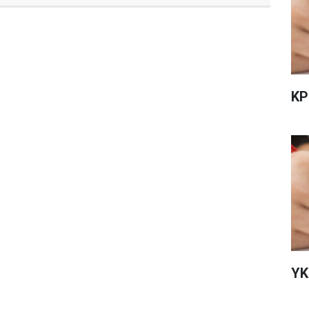
KP
YK