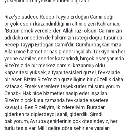
yüklenici firma yetkililerinden bilgi aldı.
Rize'ye sadece Recep Tayyip Erdoğan Camii değil
birçok eserin kazandırıldığının altını çizen Kahraman,
"Bütün emek verenlerden Allah razı olsun. Camimizin
adı daha önceden de halkımızın isteği doğrultusunda
Recep Tayyip Erdoğan Camii'dir. Cumhurbaşkanımıza
Allah nice hizmetler nasip eder inşallah. Türkiye'nin her
yerine camiler, eserler kazandırdı, birçok eser yanında.
Rize'miz de bir merkez camisi kazanmış oldu.
Kapasitesi yüksek, altyapı tesisleri güzel, fevkalade
bir eser. Bizim Rize'mizin güzelliğine bir güzellik daha
katacak. Emek verenlere teşekkürlerimi sunuyorum.
Cenab-ı Hak nice hizmetler nasip eder inşallah.
Rize'miz çok kısa zamanda fevkalade eserlere
kavuştu. Ben Rizeliyim, İkizdereliyim. Buradan
giderken ta diplerdeydi sahil, giderdik. Şimdi
bakıyorum, Avrupa şehirlerinin çok ötesindeyiz, her
türlü tesis var. Milli gelire göre şehirlere yapılan