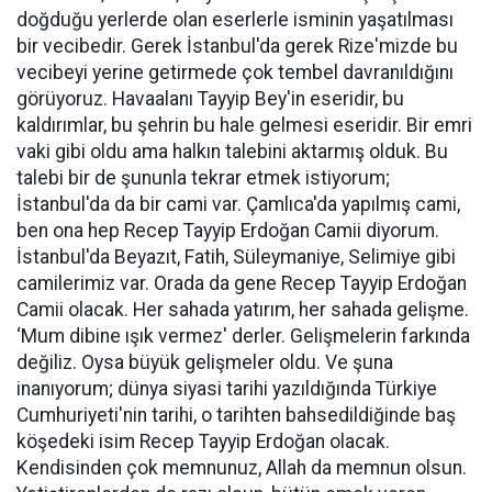
doğduğu yerlerde olan eserlerle isminin yaşatılması
bir vecibedir. Gerek İstanbul'da gerek Rize'mizde bu
vecibeyi yerine getirmede çok tembel davranıldığını
görüyoruz. Havaalanı Tayyip Bey'in eseridir, bu
kaldırımlar, bu şehrin bu hale gelmesi eseridir. Bir emri
vaki gibi oldu ama halkın talebini aktarmış olduk. Bu
talebi bir de şununla tekrar etmek istiyorum;
İstanbul'da da bir cami var. Çamlıca'da yapılmış cami,
ben ona hep Recep Tayyip Erdoğan Camii diyorum.
İstanbul'da Beyazıt, Fatih, Süleymaniye, Selimiye gibi
camilerimiz var. Orada da gene Recep Tayyip Erdoğan
Camii olacak. Her sahada yatırım, her sahada gelişme.
‘Mum dibine ışık vermez' derler. Gelişmelerin farkında
değiliz. Oysa büyük gelişmeler oldu. Ve şuna
inanıyorum; dünya siyasi tarihi yazıldığında Türkiye
Cumhuriyeti'nin tarihi, o tarihten bahsedildiğinde baş
köşedeki isim Recep Tayyip Erdoğan olacak.
Kendisinden çok memnunuz, Allah da memnun olsun.