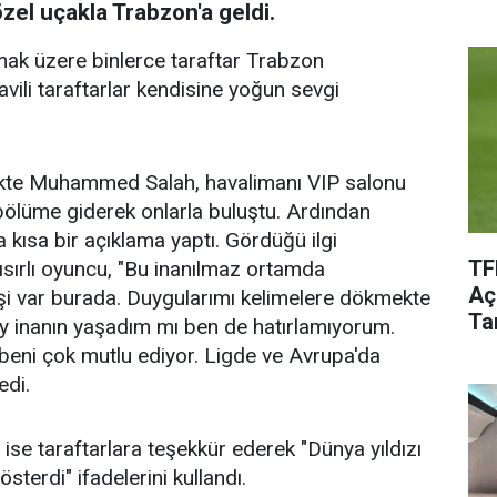
el uçakla Trabzon'a geldi.
lamak üzere binlerce taraftar Trabzon
ili taraftarlar kendisine yoğun sevgi
likte Muhammed Salah, havalimanı VIP salonu
ölüme giderek onlarla buluştu. Ardından
ısa bir açıklama yaptı. Gördüğü ilgi
TF
sırlı oyuncu, "Bu inanılmaz ortamda
Aç
şi var burada. Duygularımı kelimelere dökmekte
Tar
y inanın yaşadım mı ben de hatırlamıyorum.
k beni çok mutlu ediyor. Ligde ve Avrupa'da
edi.
se taraftarlara teşekkür ederek "Dünya yıldızı
österdi" ifadelerini kullandı.