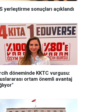
S yerleştirme sonuçları açıklandı
rcih döneminde KKTC vurgusu:
luslararası ortam önemli avantaj
ğlıyor"