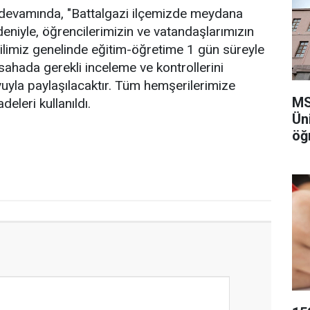
 devamında, "Battalgazi ilçemizde meydana
niyle, öğrencilerimizin ve vatandaşlarımızın
ilimiz genelinde eğitim-öğretime 1 gün süreyle
z sahada gerekli inceleme ve kontrollerini
yla paylaşılacaktır. Tüm hemşerilerimize
MS
deleri kullanıldı.
Ün
öğ
aç