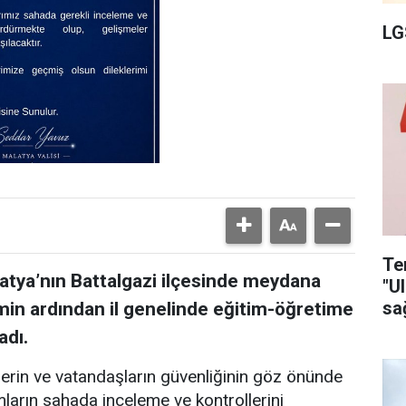
LG
Te
atya’nın Battalgazi ilçesinde meydana
"U
sa
in ardından il genelinde eğitim-öğretime
adı.
ilerin ve vatandaşların güvenliğinin göz önünde
umların sahada inceleme ve kontrollerini