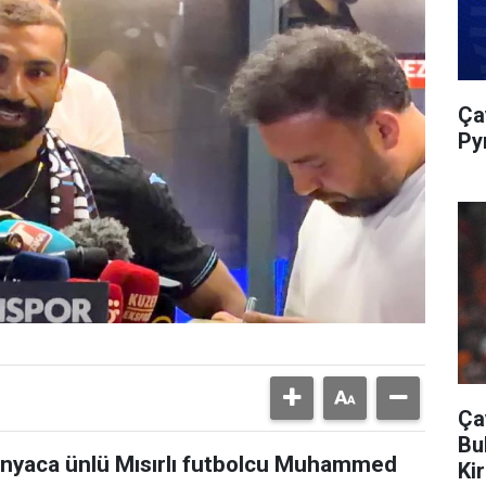
Ça
Py
Ça
Bu
ünyaca ünlü Mısırlı futbolcu Muhammed
Kir