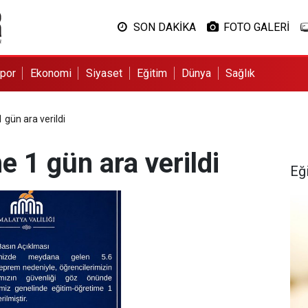
SON DAKİKA
FOTO GALERİ
por
Ekonomi
Siyaset
Eğitim
Dünya
Sağlık
 gün ara verildi
e 1 gün ara verildi
Eğ