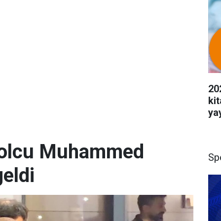
20
ki
ya
utbolcu Muhammed
Sp
geldi