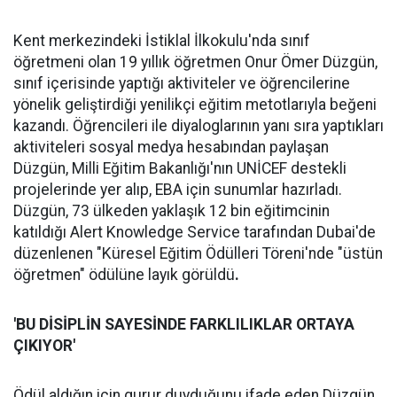
Kent merkezindeki İstiklal İlkokulu'nda sınıf
öğretmeni olan 19 yıllık öğretmen Onur Ömer Düzgün,
sınıf içerisinde yaptığı aktiviteler ve öğrencilerine
yönelik geliştirdiği yenilikçi eğitim metotlarıyla beğeni
kazandı. Öğrencileri ile diyaloglarının yanı sıra yaptıkları
aktiviteleri sosyal medya hesabından paylaşan
Düzgün, Milli Eğitim Bakanlığı'nın UNİCEF destekli
projelerinde yer alıp, EBA için sunumlar hazırladı.
Düzgün, 73 ülkeden yaklaşık 12 bin eğitimcinin
katıldığı Alert Knowledge Service tarafından Dubai'de
düzenlenen "Küresel Eğitim Ödülleri Töreni'nde "üstün
öğretmen" ödülüne layık görüldü
.
'BU DİSİPLİN SAYESİNDE FARKLILIKLAR ORTAYA
ÇIKIYOR'
Ödül aldığın için gurur duyduğunu ifade eden Düzgün,