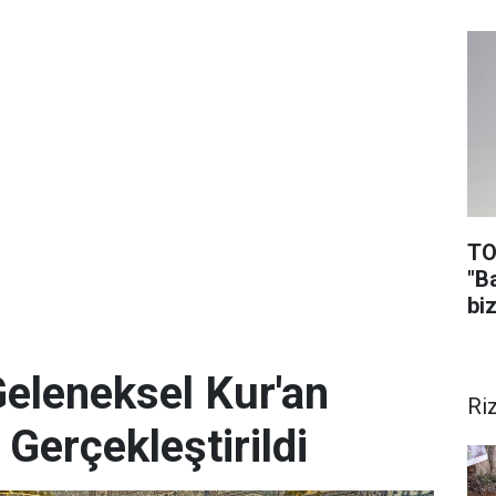
TO
"B
biz
Geleneksel Kur'an
Ri
 Gerçekleştirildi