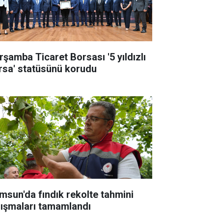
rşamba Ticaret Borsası '5 yıldızlı
rsa' statüsünü korudu
msun'da fındık rekolte tahmini
lışmaları tamamlandı