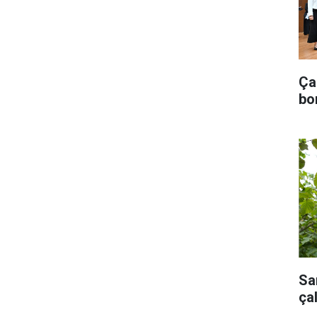
Ça
bo
Sa
ça