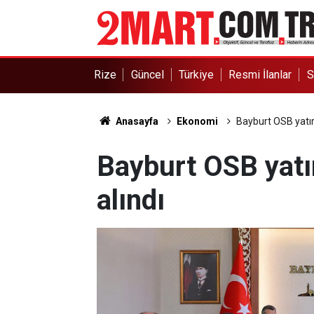
Rize
Güncel
Türkiye
Resmi İlanlar
S
Anasayfa
Ekonomi
Bayburt OSB yatırı
Bayburt OSB yatır
alındı