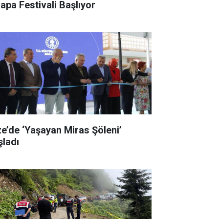
kapa Festivali Başlıyor
ze’de ‘Yaşayan Miras Şöleni’
şladı