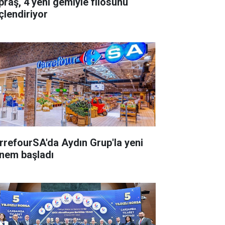
praş, 4 yeni gemiyle filosunu
çlendiriyor
rrefourSA'da Aydın Grup'la yeni
nem başladı