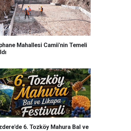
phane Mahallesi Camii'nin Temeli
ldı
izdere'de 6. Tozköy Mahura Bal ve