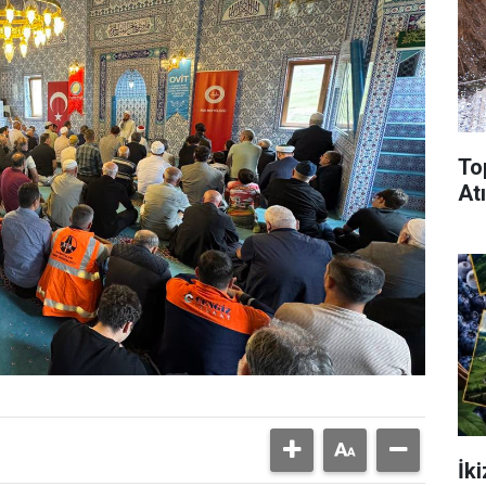
To
Atı
İk