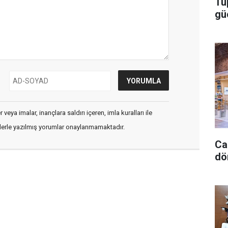
Tü
gü
veya imalar, inançlara saldırı içeren, imla kuralları ile
flerle yazılmış yorumlar onaylanmamaktadır.
Ca
dö