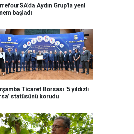
rrefourSA'da Aydın Grup'la yeni
nem başladı
rşamba Ticaret Borsası '5 yıldızlı
rsa' statüsünü korudu