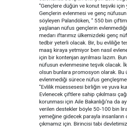
"Gençlere düğün ve konut teşviki için 
Gençlerin evlenmesi ve genç nüfusun a
söyleyen Palandöken, " 550 bin çiftim
yaşlanan nüfus gençlerin evlenmediği
medarı iftarımız ülkemizdeki genç nü
tedbir yeterli olacak. Bir, bu evliliğe t
maaş kiraya yetmiyor ben nasıl evlene
için bir kontenjan ayrılması lazım. Bu
nüfusun evlenmesine teşvik olacak. İ
olsun bunlara promosyon olarak. Bu ül
evlenmediği sürece nüfus gençleşmey
"Evlilik müessesesi birliğin ve yuva 
Evlenecek çiftlere sahip çıkılması ça
korunması için Aile Bakanlığı'na da ayn
verilen destekler böyle 50-100 bin li
yemeğine gidecek parayla insanların 
çıkmamız için. Birincisi tabi devleti