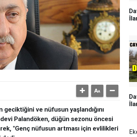
Da
İla
Da
İla
n geciktiğini ve nüfusun yaşlandığını
ndevi Palandöken, düğün sezonu öncesi
ek, "Genç nüfusun artması için evlilikleri
Ek