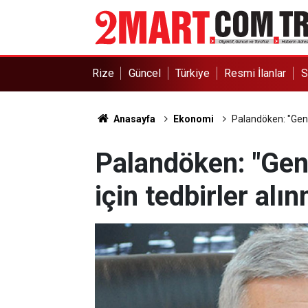
Rize
Güncel
Türkiye
Resmi İlanlar
S
Anasayfa
Ekonomi
Palandöken: "Genç
Palandöken: "Gen
için tedbirler alın