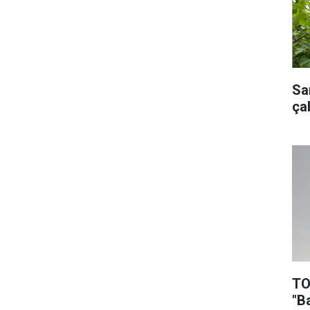
Sa
ça
TO
"B