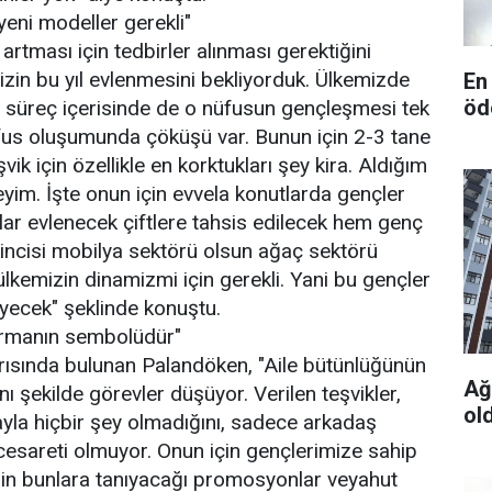
yeni modeller gerekli"
rtması için tedbirler alınması gerektiğini
izin bu yıl evlenmesini bekliyorduk. Ülkemizde
En
öd
 süreç içerisinde de o nüfusun gençleşmesi tek
fus oluşumunda çöküşü var. Bunun için 2-3 tane
eşvik için özellikle en korktukları şey kira. Aldığım
yim. İşte onun için evvela konutlarda gençler
nlar evlenecek çiftlere tahsis edilecek hem genç
kincisi mobilya sektörü olsun ağaç sektörü
kemizin dinamizmi için gerekli. Yani bu gençler
ecek" şeklinde konuştu.
kurmanın sembolüdür"
ğrısında bulunan Palandöken, "Aile bütünlüğünün
Ağu
ı şekilde görevler düşüyor. Verilen teşvikler,
ol
rayla hiçbir şey olmadığını, sadece arkadaş
cesareti olmuyor. Onun için gençlerimize sahip
mizin bunlara tanıyacağı promosyonlar veyahut