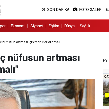
SON DAKİKA
FOTO GALERİ
por
Ekonomi
Siyaset
Eğitim
Dünya
Sağlık
 nüfusun artması için tedbirler alınmalı"
ç nüfusun artması
Re
malı"