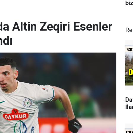
biz
a Altin Zeqiri Esenler
Re
ndı
Da
İla