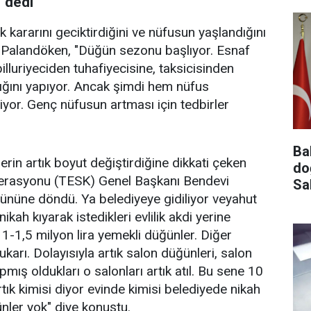
" dedi
k kararını geciktirdiğini ve nüfusun yaşlandığını
 Palandöken, "Düğün sezonu başlıyor. Esnaf
illuriyeciden tuhafiyecisine, taksicisinden
ığını yapıyor. Ancak şimdi hem nüfus
iliyor. Genç nüfusun artması için tedbirler
Ba
rin artık boyut değiştirdiğine dikkati çeken
do
derasyonu (TESK) Genel Başkanı Bendevi
Sa
nüne döndü. Ya belediyeye gidiliyor veyahut
kah kıyarak istedikleri evlilik akdi yerine
i 1-1,5 milyon lira yemekli düğünler. Diğer
arı. Dolayısıyla artık salon düğünleri, salon
mış oldukları o salonları artık atıl. Bu sene 10
tık kimisi diyor evinde kimisi belediyede nikah
ünler yok" diye konuştu.