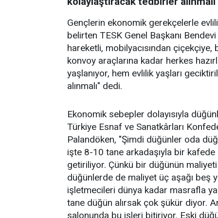
kolaylaştıracak tedbirler alınmalı
Gençlerin ekonomik gerekçelerle evlili
belirten TESK Genel Başkanı Bendevi
hareketli, mobilyacısından çiçekçiye, b
konvoy araçlarına kadar herkes hazırl
yaşlanıyor, hem evlilik yaşları geciktir
alınmalı" dedi.
Ekonomik sebepler dolayısıyla düğünle
Türkiye Esnaf ve Sanatkârları Konfe
Palandöken, "Şimdi düğünler oda düğü
işte 8-10 tane arkadaşıyla bir kafede ni
getiriliyor. Çünkü bir düğünün maliyet
düğünlerde de maliyet üç aşağı beş yuk
işletmecileri dünya kadar masrafla yap
tane düğün alırsak çok şükür diyor. Ar
salonunda bu işleri bitiriyor. Eski düğ