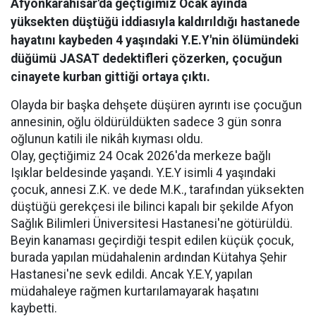
Afyonkarahisar'da geçtiğimiz Ocak ayında
yüksekten düştüğü iddiasıyla kaldırıldığı hastanede
hayatını kaybeden 4 yaşındaki Y.E.Y'nin ölümündeki
düğümü JASAT dedektifleri çözerken, çocuğun
cinayete kurban gittiği ortaya çıktı.
Olayda bir başka dehşete düşüren ayrıntı ise çocuğun
annesinin, oğlu öldürüldükten sadece 3 gün sonra
oğlunun katili ile nikâh kıyması oldu.
Olay, geçtiğimiz 24 Ocak 2026'da merkeze bağlı
Işıklar beldesinde yaşandı. Y.E.Y isimli 4 yaşındaki
çocuk, annesi Z.K. ve dede M.K., tarafından yüksekten
düştüğü gerekçesi ile bilinci kapalı bir şekilde Afyon
Sağlık Bilimleri Üniversitesi Hastanesi'ne götürüldü.
Beyin kanaması geçirdiği tespit edilen küçük çocuk,
burada yapılan müdahalenin ardından Kütahya Şehir
Hastanesi'ne sevk edildi. Ancak Y.E.Y, yapılan
müdahaleye rağmen kurtarılamayarak haşatını
kaybetti.