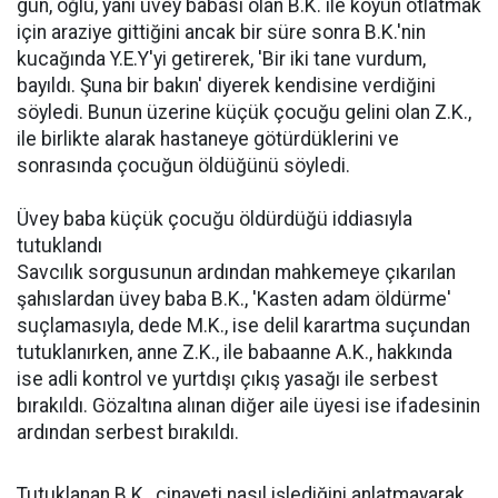
gün, oğlu, yani üvey babası olan B.K. ile koyun otlatmak
için araziye gittiğini ancak bir süre sonra B.K.'nin
kucağında Y.E.Y'yi getirerek, 'Bir iki tane vurdum,
bayıldı. Şuna bir bakın' diyerek kendisine verdiğini
söyledi. Bunun üzerine küçük çocuğu gelini olan Z.K.,
ile birlikte alarak hastaneye götürdüklerini ve
sonrasında çocuğun öldüğünü söyledi.
Üvey baba küçük çocuğu öldürdüğü iddiasıyla
tutuklandı
Savcılık sorgusunun ardından mahkemeye çıkarılan
şahıslardan üvey baba B.K., 'Kasten adam öldürme'
suçlamasıyla, dede M.K., ise delil karartma suçundan
tutuklanırken, anne Z.K., ile babaanne A.K., hakkında
ise adli kontrol ve yurtdışı çıkış yasağı ile serbest
bırakıldı. Gözaltına alınan diğer aile üyesi ise ifadesinin
ardından serbest bırakıldı.
Tutuklanan B.K., cinayeti nasıl işlediğini anlatmayarak