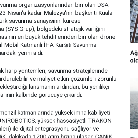
 savunma organizasyonlarından biri olan DSA
 23 Nisan'a kadar Malezya'nın başkenti Kuala
Türk savunma sanayisinin küresel
(SYS Grup), bölgedeki stratejik varlığını
ının en büyük tehditlerinden biri olan drone
Nesil Mobil Katmanlı İHA Karşıtı Savunma
Ağu
rdaki yerini aldı.
ol
k harp yöntemleri, savunma stratejilerinde
dürülebilir ve maliyet etkin çözümleri zorunlu
ekleştirdiği lansmanın ardından, bu yenilikçi
arının kalbinde görücüye çıkardı.
menzil katmanlarında yüksek imha kabiliyeti
. UNIROBOTICS, yüksek hassasiyetli TRAKON
ri) ile dijital entegrasyonu sağlıyor ve
NiK, dakikada 1200 atım hızına ulaşan CANiK