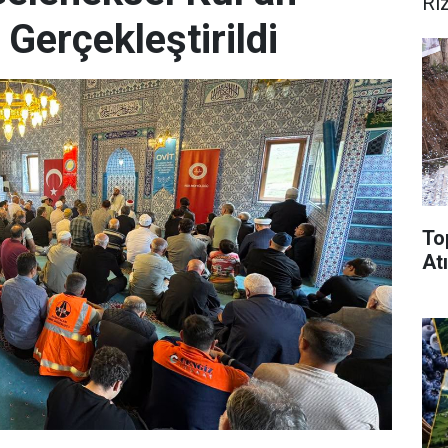
Ri
 Gerçekleştirildi
To
Atı