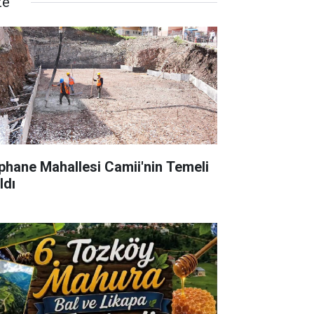
ze
phane Mahallesi Camii'nin Temeli
ldı