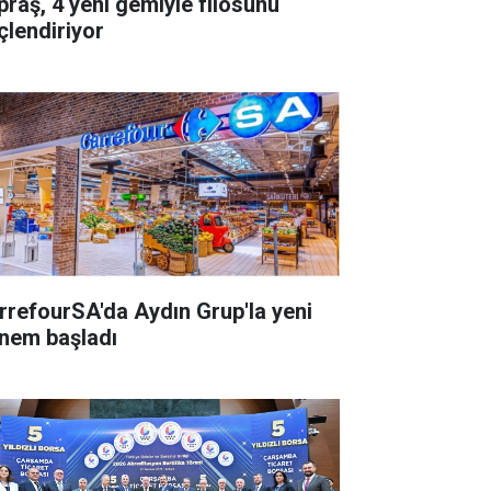
praş, 4 yeni gemiyle filosunu
çlendiriyor
rrefourSA'da Aydın Grup'la yeni
nem başladı