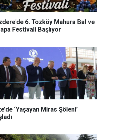
izdere'de 6. Tozköy Mahura Bal ve
kapa Festivali Başlıyor
ze’de ‘Yaşayan Miras Şöleni’
şladı