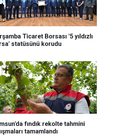
rşamba Ticaret Borsası '5 yıldızlı
rsa' statüsünü korudu
msun'da fındık rekolte tahmini
lışmaları tamamlandı