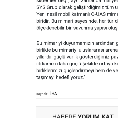
sistemler değil, aynı zamanda maliyet 
SYS Grup olarak geliştirdiğimiz tüm ü
Yeni nesil mobil katmanlı C-UAS mim
biridir. Bu mimari sayesinde, her tür 
ölçeklenebilir bir savunma yapısı oluş
Bu mimariyi duyurmamızın ardından ge
birlikte bu mimariyi uluslararası are
yıllardır güçlü varlık gösterdiğimiz p
iddiamızı daha güçlü şekilde ortaya
birliklerimizi güçlendirmeyi hem de yen
taşımayı hedefliyoruz."
İHA
Kaynak:
HABERE
YORUM KAT