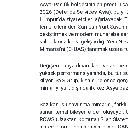
Asya-Pasifik bölgesinin en prestijli
2026 (Defence Services Asia), bu yıl
Lumpur'da ziyaretçileri ağırlayacak. 
temsilcilerinden Samsun Yurt Savunma 
pekiştirmek ve modern muharebe sahas
saldırılarına karşı geliştirdiği Yeni 
Mimarisi'ni (C-UAS) tanıtmak üzere fua
Değişen dünya dinamikleri ve asimetri
yüksek performans yanında, bu tür sür
kılıyor. SYS Grup, kısa süre önce gerç
mimariyi yurt dışında ilk kez Asya paz
Söz konusu savunma mimarisi, farklı 
sunan temel bileşenlerden oluşuyor
RCWS (Uzaktan Komutalı Silah Sistemle
sistemin omurgasında yer alıyor. CA