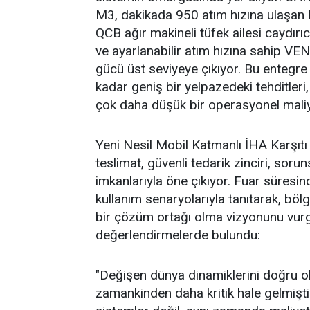
M3, dakikada 950 atım hızına ulaşan
QCB ağır makineli tüfek ailesi caydırı
ve ayarlanabilir atım hızına sahip V
gücü üst seviyeye çıkıyor. Bu entegre 
kadar geniş bir yelpazedeki tehditler
çok daha düşük bir operasyonel maliyet
Yeni Nesil Mobil Katmanlı İHA Karşıtı
teslimat, güvenli tedarik zinciri, sor
imkanlarıyla öne çıkıyor. Fuar süresin
kullanım senaryolarıyla tanıtarak, böl
bir çözüm ortağı olma vizyonunu vurg
değerlendirmelerde bulundu:
"Değişen dünya dinamiklerini doğru 
zamankinden daha kritik hale gelmişt