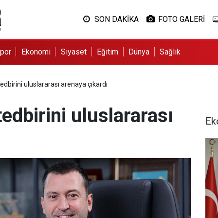
SON DAKİKA
FOTO GALERİ
por
Ekonomi
Siyaset
Eğitim
Dünya
Sağlık
dbirini uluslararası arenaya çıkardı
edbirini uluslararası
Ek