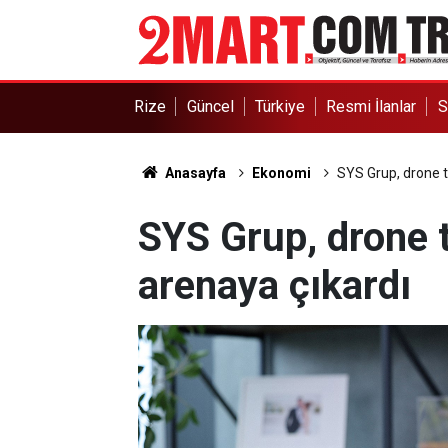
Rize
Güncel
Türkiye
Resmi İlanlar
S
Anasayfa
Ekonomi
SYS Grup, drone te
SYS Grup, drone t
arenaya çıkardı