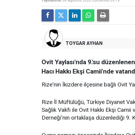
Yayınlanma:
08 Ağustos 2026 Cumartesi 03:19
TOYGAR AYHAN
Ovit Yaylası'nda 9.'su düzenlene
Hacı Hakkı Ekşi Camii'nde vatanda
Rize'nin İkizdere ilçesine bağlı Ovit Y
Rize İl Müftülüğü, Türkiye Diyanet Vak
Sağlık Vakfı ile Ovit Hakkı Ekşi Cami
Derneği’nin ortaklaşa düzenlediği 9. K