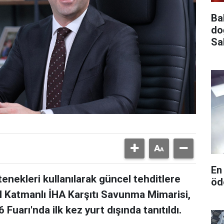
Ba
do
Sa
En
enekleri kullanılarak güncel tehditlere
öd
il Katmanlı İHA Karşıtı Savunma Mimarisi,
arı'nda ilk kez yurt dışında tanıtıldı.