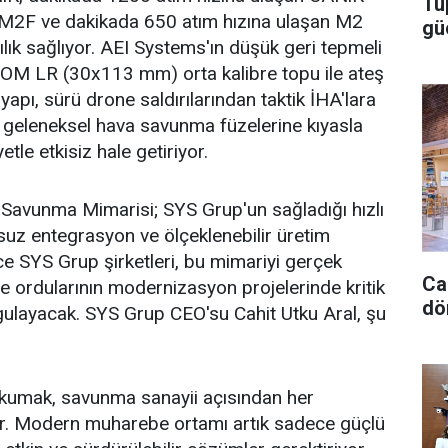
Tü
 M2F ve dakikada 650 atım hızına ulaşan M2
gü
cılık sağlıyor. AEI Systems'ın düşük geri tepmeli
ENOM LR (30x113 mm) orta kalibre topu ile ateş
yapı, sürü drone saldırılarından taktik İHA'lara
i, geleneksel hava savunma füzelerine kıyasla
le etkisiz hale getiriyor.
 Savunma Mimarisi; SYS Grup'un sağladığı hızlı
unsuz entegrasyon ve ölçeklenebilir üretim
ce SYS Grup şirketleri, bu mimariyi gerçek
Ca
ge ordularının modernizasyon projelerinde kritik
dö
ulayacak. SYS Grup CEO'su Cahit Utku Aral, şu
okumak, savunma sanayii açısından her
ir. Modern muharebe ortamı artık sadece güçlü