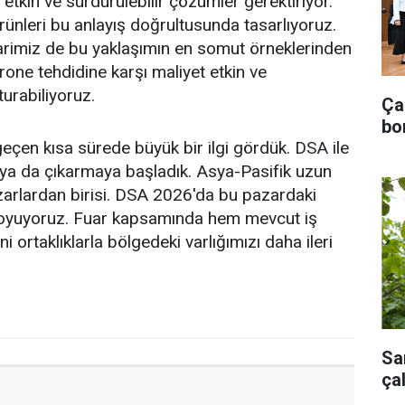
etkin ve sürdürülebilir çözümler gerektiriyor.
rünleri bu anlayış doğrultusunda tasarlıyoruz.
arimiz de bu yaklaşımın en somut örneklerinden
drone tehdidine karşı maliyet etkin ve
turabiliyoruz.
Ça
bo
çen kısa sürede büyük bir ilgi gördük. DSA ile
naya da çıkarmaya başladık. Asya-Pasifik uzun
azarlardan birisi. DSA 2026'da bu pazardaki
 koyuyoruz. Fuar kapsamında hem mevcut iş
i ortaklıklarla bölgedeki varlığımızı daha ileri
Sa
ça