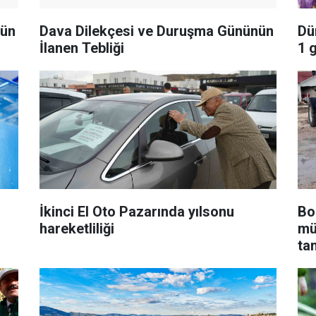
nün
Dava Dilekçesi ve Duruşma Gününün
Dü
İlanen Tebliği
1 
İkinci El Oto Pazarında yılsonu
Bo
hareketliliği
mü
ta