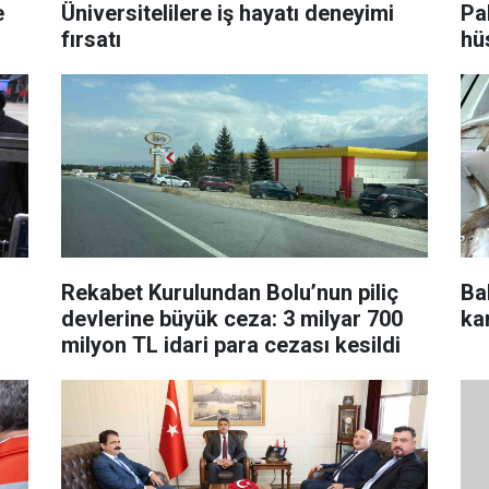
e
Üniversitelilere iş hayatı deneyimi
Pa
fırsatı
hü
Rekabet Kurulundan Bolu’nun piliç
Ba
devlerine büyük ceza: 3 milyar 700
ka
milyon TL idari para cezası kesildi