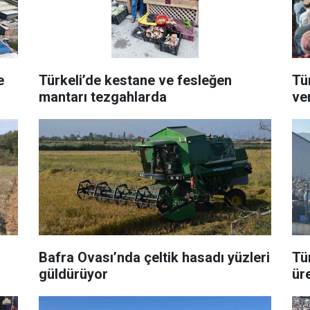
e
Türkeli’de kestane ve fesleğen
Tü
mantarı tezgahlarda
ve
Bafra Ovası’nda çeltik hasadı yüzleri
Tü
güldürüyor
ür