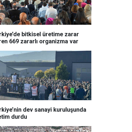
rkiye’de bitkisel üretime zarar
ren 669 zararlı organizma var
rkiye’nin dev sanayi kuruluşunda
etim durdu