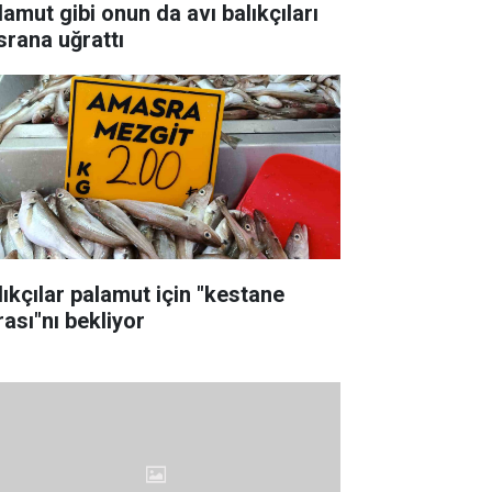
lamut gibi onun da avı balıkçıları
srana uğrattı
lıkçılar palamut için "kestane
rası"nı bekliyor