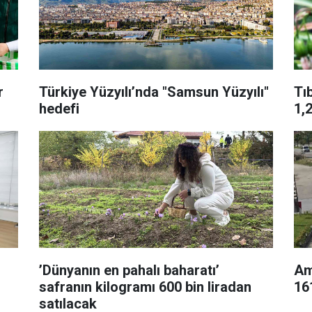
r
Türkiye Yüzyılı’nda "Samsun Yüzyılı"
Tı
hedefi
1,
’Dünyanın en pahalı baharatı’
Ama
safranın kilogramı 600 bin liradan
161
satılacak