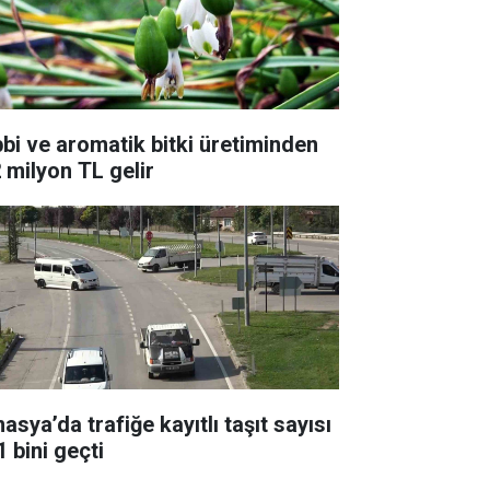
bbi ve aromatik bitki üretiminden
2 milyon TL gelir
sya’da trafiğe kayıtlı taşıt sayısı
 bini geçti