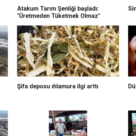
Atakum Tarım Şenliği başladı:
Si
"Üretmeden Tüketmek Olmaz"
Şifa deposu ıhlamura ilgi arttı
Dü