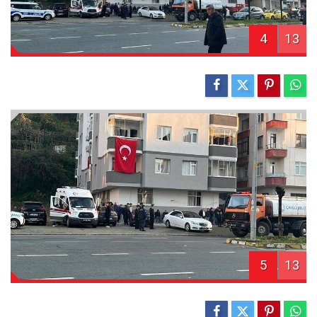
4
13
5
13