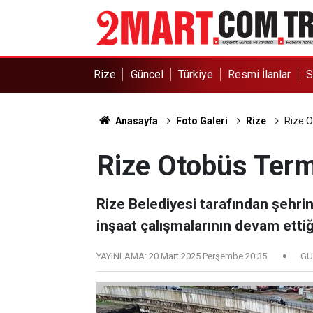
Rize
Güncel
Türkiye
Resmi İlanlar
S
Anasayfa
Foto Galeri
Rize
Rize O
Rize Otobüs Term
Rize Belediyesi tarafından şehrin
inşaat çalışmalarının devam ettiği 
YAYINLAMA:
20 Mart 2025 Perşembe 20:35
GÜ