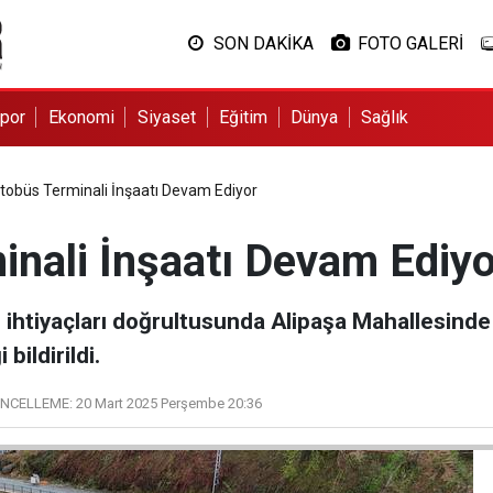
SON DAKİKA
FOTO GALERİ
por
Ekonomi
Siyaset
Eğitim
Dünya
Sağlık
tobüs Terminali İnşaatı Devam Ediyor
inali İnşaatı Devam Ediyo
 ihtiyaçları doğrultusunda Alipaşa Mahallesinde 
bildirildi.
NCELLEME:
20 Mart 2025 Perşembe 20:36