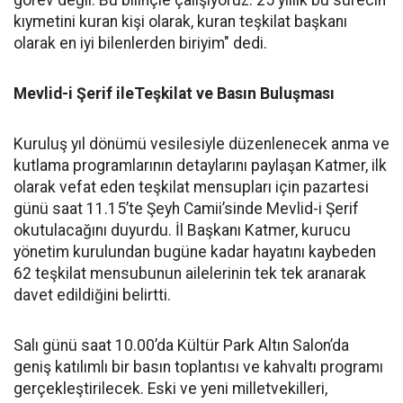
görev değil. Bu bilinçle çalışıyoruz. 25 yıllık bu sürecin
kıymetini kuran kişi olarak, kuran teşkilat başkanı
olarak en iyi bilenlerden biriyim" dedi.
Mevlid-i Şerif ileTeşkilat ve Basın Buluşması
Kuruluş yıl dönümü vesilesiyle düzenlenecek anma ve
kutlama programlarının detaylarını paylaşan Katmer, ilk
olarak vefat eden teşkilat mensupları için pazartesi
günü saat 11.15’te Şeyh Camii’sinde Mevlid-i Şerif
okutulacağını duyurdu. İl Başkanı Katmer, kurucu
yönetim kurulundan bugüne kadar hayatını kaybeden
62 teşkilat mensubunun ailelerinin tek tek aranarak
davet edildiğini belirtti.
Salı günü saat 10.00’da Kültür Park Altın Salon’da
geniş katılımlı bir basın toplantısı ve kahvaltı programı
gerçekleştirilecek. Eski ve yeni milletvekilleri,