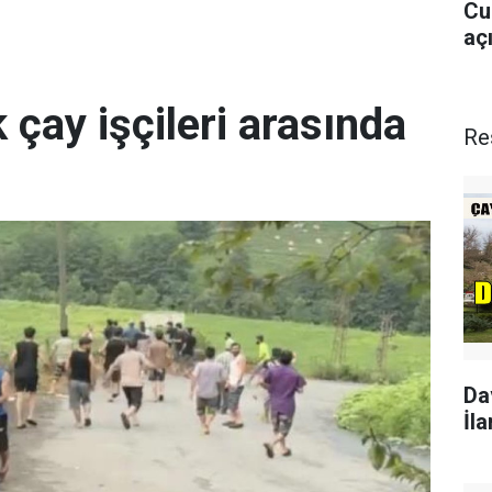
Cu
aç
 çay işçileri arasında
Re
Da
İla