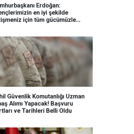
mhurbaşkanı Erdoğan:
ençlerimizin en iyi şekilde
tişmeniz için tüm gücümüzle
lışıyoruz"
hil Güvenlik Komutanlığı Uzman
baş Alımı Yapacak! Başvuru
tları ve Tarihleri Belli Oldu