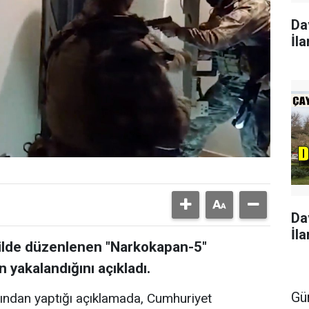
Da
İla
Da
İla
7 ilde düzenlenen "Narkokapan-5"
 yakalandığını açıkladı.
Gü
ından yaptığı açıklamada, Cumhuriyet