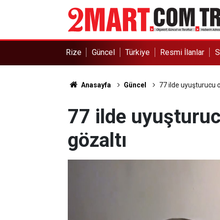
Rize
Güncel
Türkiye
Resmi İlanlar
S
Anasayfa
Güncel
77 ilde uyuşturucu 
77 ilde uyuşturu
gözaltı