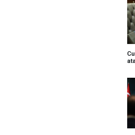
Cu
at