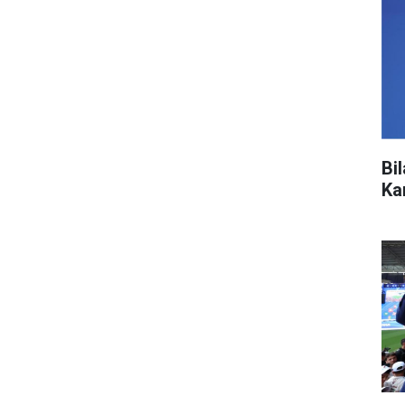
Bi
Ka