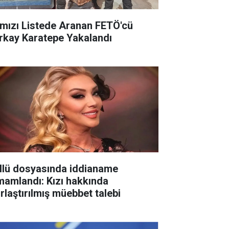
rmızı Listede Aranan FETÖ'cü
rkay Karatepe Yakalandı
llü dosyasında iddianame
mamlandı: Kızı hakkında
ırlaştırılmış müebbet talebi