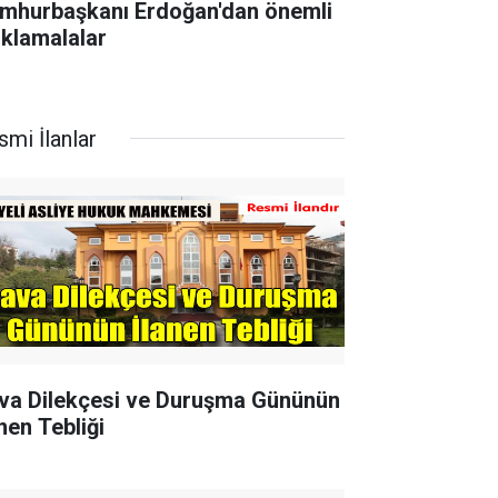
mhurbaşkanı Erdoğan'dan önemli
ıklamalalar
smi İlanlar
va Dilekçesi ve Duruşma Gününün
nen Tebliği