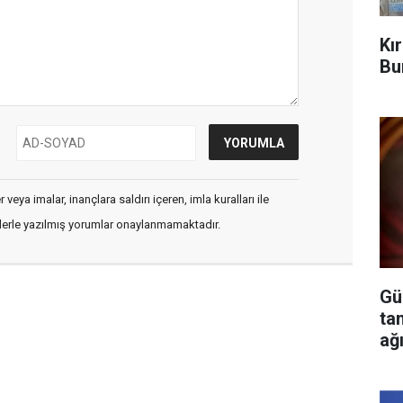
Kı
Bu
veya imalar, inançlara saldırı içeren, imla kuralları ile
flerle yazılmış yorumlar onaylanmamaktadır.
Gü
ta
ağ