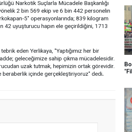
dürlüğü Narkotik Suçlarla Mücadele Başkanlığı
önelik 2 bin 569 ekip ve 6 bin 442 personelin
arkokapan-5" operasyonlarında; 839 kilogram
 42 uyuşturucu hapın ele geçirildiğini, 1713
 tebrik eden Yerlikaya, "Yaptığımız her bir
madde; geleceğimize sahip çıkma mücadelesidir.
Bo
rucudan uzak tutmak, hepimizin ortak görevidir.
"F
ve beraberlik içinde gerçekleştiriyoruz" dedi
.