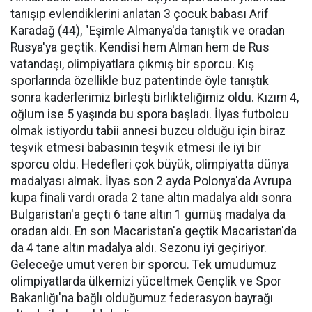
tanışıp evlendiklerini anlatan 3 çocuk babası Arif
Karadağ (44), "Eşimle Almanya'da tanıştık ve oradan
Rusya'ya geçtik. Kendisi hem Alman hem de Rus
vatandaşı, olimpiyatlara çıkmış bir sporcu. Kış
sporlarında özellikle buz patentinde öyle tanıştık
sonra kaderlerimiz birleşti birlikteliğimiz oldu. Kızım 4,
oğlum ise 5 yaşında bu spora başladı. İlyas futbolcu
olmak istiyordu tabii annesi buzcu olduğu için biraz
teşvik etmesi babasının teşvik etmesi ile iyi bir
sporcu oldu. Hedefleri çok büyük, olimpiyatta dünya
madalyası almak. İlyas son 2 ayda Polonya'da Avrupa
kupa finali vardı orada 2 tane altın madalya aldı sonra
Bulgaristan'a geçti 6 tane altın 1 gümüş madalya da
oradan aldı. En son Macaristan'a geçtik Macaristan'da
da 4 tane altın madalya aldı. Sezonu iyi geçiriyor.
Geleceğe umut veren bir sporcu. Tek umudumuz
olimpiyatlarda ülkemizi yüceltmek Gençlik ve Spor
Bakanlığı'na bağlı olduğumuz federasyon bayrağı