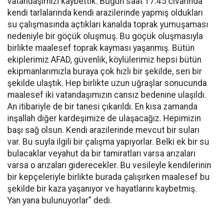
vatandaşımızı kaybettik. Bugün saat 17.45 civarında
kendi tarlalarında kendi arazilerinde yapmış oldukları
su çalışmasında açtıkları kanalda toprak yumuşaması
nedeniyle bir göçük oluşmuş. Bu göçük oluşmasıyla
birlikte maalesef toprak kayması yaşanmış. Bütün
ekiplerimiz AFAD, güvenlik, köylülerimiz hepsi bütün
ekipmanlarımızla buraya çok hızlı bir şekilde, seri bir
şekilde ulaştık. Hep birlikte uzun uğraşlar sonucunda
maalesef iki vatandaşımızın cansız bedenine ulaşıldı.
An itibariyle de bir tanesi çıkarıldı. En kısa zamanda
inşallah diğer kardeşimize de ulaşacağız. Hepimizin
başı sağ olsun. Kendi arazilerinde mevcut bir suları
var. Bu suyla ilgili bir çalışma yapıyorlar. Belki ek bir su
bulacaklar veyahut da bir tamiratları varsa arızaları
varsa o arızaları giderecekler. Bu vesileyle kendilerinin
bir kepçeleriyle birlikte burada çalışırken maalesef bu
şekilde bir kaza yaşanıyor ve hayatlarını kaybetmiş.
Yan yana bulunuyorlar" dedi.