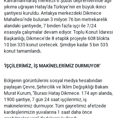
Kahramanmaraş merkezli 6 Şubat depremlerinde ağır
yıkıma uğrayan Hatay'da Türkiye'nin en büyük ikinci
şantiyesi kuruldu. Antakya merkezdeki Dikmece
Mahallesi'nde bulunan 3 milyon 76 bin metrekarelik
alandaki şantiyede, 7 binden fazla işçi ile 7/24
esasıyla çalışmalar devam ediyor. Toplu Konut İdaresi
Başkanlığı, Dikmece'de 8 etaplık projeyle 608 blokta
10 bin 335 konut üretecek. Şimdiye kadar 5 bin 535
konut tamamlandı
.
'İŞÇİLERİMİZ, İŞ MAKİNELERİMİZ DURMUYOR'
Bölgenin görüntülerini sosyal medya hesabından
paylaşan Çevre, Şehircilik ve İklim Değişikliği Bakanı
Murat Kurum, "Burası Hatay Dikmece. 174 ayrı alanda,
1900 şantiye, 7 gün 24 saat işçilerimiz, iş
makinelerimiz durmuyor. Tüm gayretimiz afetzede
kardeşlerimizin yuvalarına 1 saat daha önce