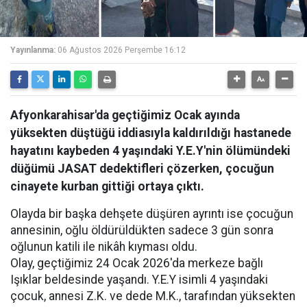
Yayınlanma:
06 Ağustos 2026 Perşembe 16:12
Afyonkarahisar'da geçtiğimiz Ocak ayında
yüksekten düştüğü iddiasıyla kaldırıldığı hastanede
hayatını kaybeden 4 yaşındaki Y.E.Y'nin ölümündeki
düğümü JASAT dedektifleri çözerken, çocuğun
cinayete kurban gittiği ortaya çıktı.
Olayda bir başka dehşete düşüren ayrıntı ise çocuğun
annesinin, oğlu öldürüldükten sadece 3 gün sonra
oğlunun katili ile nikâh kıyması oldu.
Olay, geçtiğimiz 24 Ocak 2026'da merkeze bağlı
Işıklar beldesinde yaşandı. Y.E.Y isimli 4 yaşındaki
çocuk, annesi Z.K. ve dede M.K., tarafından yüksekten