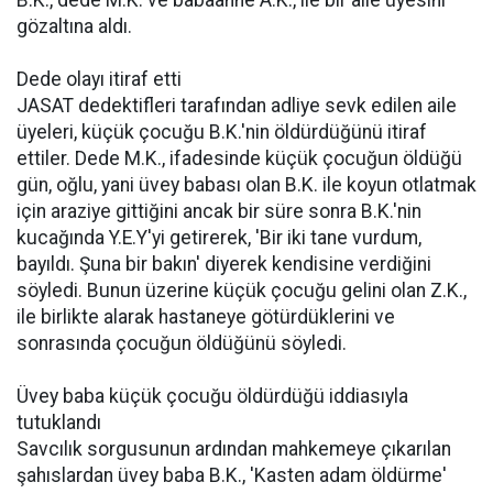
B.K., dede M.K. ve babaanne A.K., ile bir aile üyesini
gözaltına aldı.
Dede olayı itiraf etti
JASAT dedektifleri tarafından adliye sevk edilen aile
üyeleri, küçük çocuğu B.K.'nin öldürdüğünü itiraf
ettiler. Dede M.K., ifadesinde küçük çocuğun öldüğü
gün, oğlu, yani üvey babası olan B.K. ile koyun otlatmak
için araziye gittiğini ancak bir süre sonra B.K.'nin
kucağında Y.E.Y'yi getirerek, 'Bir iki tane vurdum,
bayıldı. Şuna bir bakın' diyerek kendisine verdiğini
söyledi. Bunun üzerine küçük çocuğu gelini olan Z.K.,
ile birlikte alarak hastaneye götürdüklerini ve
sonrasında çocuğun öldüğünü söyledi.
Üvey baba küçük çocuğu öldürdüğü iddiasıyla
tutuklandı
Savcılık sorgusunun ardından mahkemeye çıkarılan
şahıslardan üvey baba B.K., 'Kasten adam öldürme'