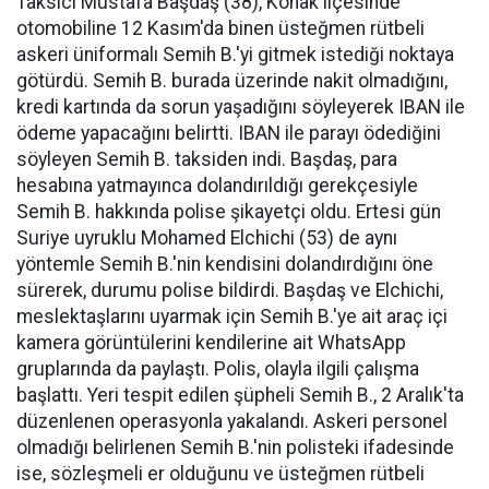
Taksici Mustafa Başdaş (38), Konak ilçesinde
otomobiline 12 Kasım'da binen üsteğmen rütbeli
askeri üniformalı Semih B.'yi gitmek istediği noktaya
götürdü. Semih B. burada üzerinde nakit olmadığını,
kredi kartında da sorun yaşadığını söyleyerek IBAN ile
ödeme yapacağını belirtti. IBAN ile parayı ödediğini
söyleyen Semih B. taksiden indi. Başdaş, para
hesabına yatmayınca dolandırıldığı gerekçesiyle
Semih B. hakkında polise şikayetçi oldu. Ertesi gün
Suriye uyruklu Mohamed Elchichi (53) de aynı
yöntemle Semih B.'nin kendisini dolandırdığını öne
sürerek, durumu polise bildirdi. Başdaş ve Elchichi,
meslektaşlarını uyarmak için Semih B.'ye ait araç içi
kamera görüntülerini kendilerine ait WhatsApp
gruplarında da paylaştı. Polis, olayla ilgili çalışma
başlattı. Yeri tespit edilen şüpheli Semih B., 2 Aralık'ta
düzenlenen operasyonla yakalandı. Askeri personel
olmadığı belirlenen Semih B.'nin polisteki ifadesinde
ise, sözleşmeli er olduğunu ve üsteğmen rütbeli