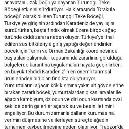
anavatanı Uzak Doğu'ya dayanan Turunçgil Teke
Böceği etkisini sürdürüyor. Halk arasında "Drakula
böceği" olarak bilinen Turunçgil Teke Böceği,
Türkiye'ye girişinin ardından Karadeniz'de yayılışını
sürdürürken, başta fındık olmak üzere birçok ağaç
türünde ciddi zarara neden oluyor. Türkiye'ye ithal
edilen süs bitkileriyle giriş yaptığı değerlendirilen
böcek için Tarım ve Orman Bakanlığı koordinesinde
başlatılan çalışmalar kapsamında zararlının görüldüğü
bölgelerde karantina uygulamaları hayata geçirilirken,
en büyük tehdidi Karadeniz'in en önemli tarımsal
ürünlerinden biri olan fındıkta oluşturuyor.
Yumurtalarını ağacın kök kısmına yakın alt gövdelerine
bırakan zararlı böcek, yumurtalardan çıkan larvalar ile
ağacın kambiyum, öz odun ve diri odun kısmında oval
şekilde derin galeriler açarak su ve besin iletimini
engelliyor. Bu durum zamanla dalların kurumasına,
verimin düşmesine ve ilerleyen süreçte ağacın
tamamen kaybedilmesine neden olabiliyor. Trabzon'da