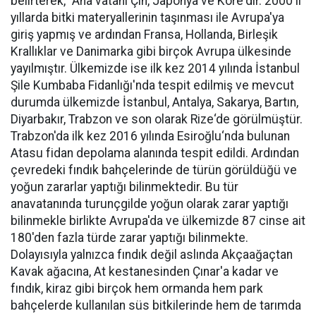
belirterek, "Ana vatanı Çin, Japonya ve Kore'dir. 2000'li
yıllarda bitki materyallerinin taşınması ile Avrupa'ya
giriş yapmış ve ardından Fransa, Hollanda, Birleşik
Krallıklar ve Danimarka gibi birçok Avrupa ülkesinde
yayılmıştır. Ülkemizde ise ilk kez 2014 yılında İstanbul
Şile Kumbaba Fidanlığı'nda tespit edilmiş ve mevcut
durumda ülkemizde İstanbul, Antalya, Sakarya, Bartın,
Diyarbakır, Trabzon ve son olarak Rize‘de görülmüştür.
Trabzon'da ilk kez 2016 yılında Esiroğlu‘nda bulunan
Atasu fidan depolama alanında tespit edildi. Ardından
çevredeki fındık bahçelerinde de türün görüldüğü ve
yoğun zararlar yaptığı bilinmektedir. Bu tür
anavatanında turunçgilde yoğun olarak zarar yaptığı
bilinmekle birlikte Avrupa'da ve ülkemizde 87 cinse ait
180'den fazla türde zarar yaptığı bilinmekte.
Dolayısıyla yalnızca fındık değil aslında Akçaağaçtan
Kavak ağacına, At kestanesinden Çınar'a kadar ve
fındık, kiraz gibi birçok hem ormanda hem park
bahçelerde kullanılan süs bitkilerinde hem de tarımda