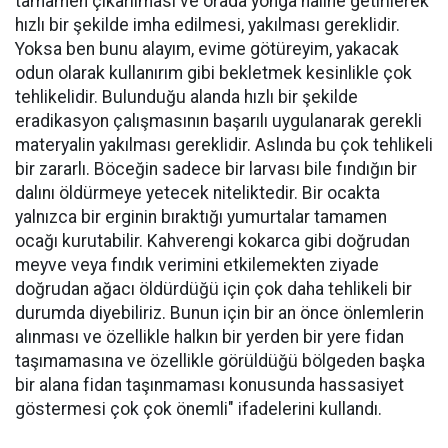
tamamen çıkarılması ve orada yonga haline getirilerek
hızlı bir şekilde imha edilmesi, yakılması gereklidir.
Yoksa ben bunu alayım, evime götüreyim, yakacak
odun olarak kullanırım gibi bekletmek kesinlikle çok
tehlikelidir. Bulunduğu alanda hızlı bir şekilde
eradikasyon çalışmasının başarılı uygulanarak gerekli
materyalin yakılması gereklidir. Aslında bu çok tehlikeli
bir zararlı. Böceğin sadece bir larvası bile fındığın bir
dalını öldürmeye yetecek niteliktedir. Bir ocakta
yalnızca bir erginin bıraktığı yumurtalar tamamen
ocağı kurutabilir. Kahverengi kokarca gibi doğrudan
meyve veya fındık verimini etkilemekten ziyade
doğrudan ağacı öldürdüğü için çok daha tehlikeli bir
durumda diyebiliriz. Bunun için bir an önce önlemlerin
alınması ve özellikle halkın bir yerden bir yere fidan
taşımamasına ve özellikle görüldüğü bölgeden başka
bir alana fidan taşınmaması konusunda hassasiyet
göstermesi çok çok önemli" ifadelerini kullandı.