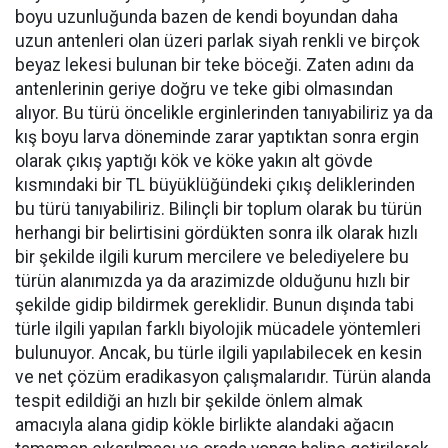
boyu uzunluğunda bazen de kendi boyundan daha
uzun antenleri olan üzeri parlak siyah renkli ve birçok
beyaz lekesi bulunan bir teke böceği. Zaten adını da
antenlerinin geriye doğru ve teke gibi olmasından
alıyor. Bu türü öncelikle erginlerinden tanıyabiliriz ya da
kış boyu larva döneminde zarar yaptıktan sonra ergin
olarak çıkış yaptığı kök ve köke yakın alt gövde
kısmındaki bir TL büyüklüğündeki çıkış deliklerinden
bu türü tanıyabiliriz. Bilinçli bir toplum olarak bu türün
herhangi bir belirtisini gördükten sonra ilk olarak hızlı
bir şekilde ilgili kurum mercilere ve belediyelere bu
türün alanımızda ya da arazimizde olduğunu hızlı bir
şekilde gidip bildirmek gereklidir. Bunun dışında tabi
türle ilgili yapılan farklı biyolojik mücadele yöntemleri
bulunuyor. Ancak, bu türle ilgili yapılabilecek en kesin
ve net çözüm eradikasyon çalışmalarıdır. Türün alanda
tespit edildiği an hızlı bir şekilde önlem almak
amacıyla alana gidip kökle birlikte alandaki ağacın