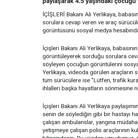
paylaşarak 4.5 yaşındaki çocuğu t
İÇİŞLERİ Bakanı Ali Yerlikaya, babasını
sorulara cevap veren ve araç sürücül
görüntüsünü sosyal medya hesabından
İçişleri Bakanı Ali Yerlikaya, babasının
görüntüleyerek sorduğu sorulara ceva
söyleyen çocuğun görüntülerini sosya
Yerlikaya, videoda görülen araçların 
tüm sürücülere ise "Lütfen, trafik kura
ihlalleri başka hayatların sönmesine n
İçişleri Bakanı Ali Yerlikaya paylaşı
senin de söylediğin gibi bir hastayı 
çalışan ambulanslar, yangına müdahaley
yetişmeye çalışan polis araçlarının ku