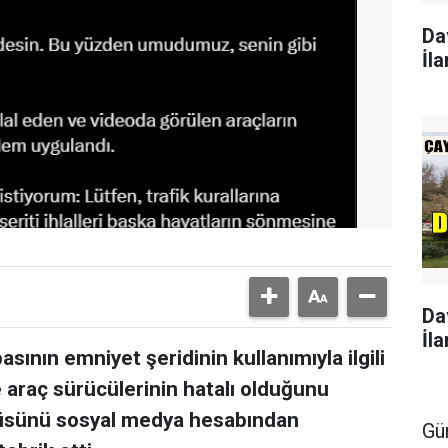
Da
İla
Da
İla
asının emniyet şeridinin kullanımıyla ilgili
araç sürücülerinin hatalı olduğunu
üsünü sosyal medya hesabından
Gü