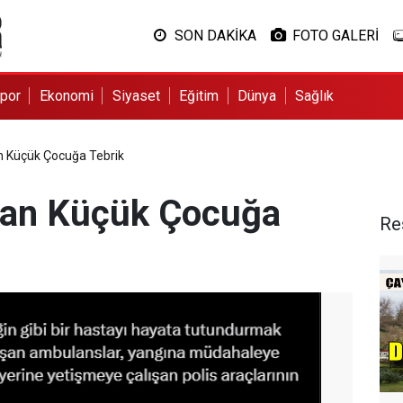
SON DAKİKA
FOTO GALERİ
por
Ekonomi
Siyaset
Eğitim
Dünya
Sağlık
n Küçük Çocuğa Tebrik
'dan Küçük Çocuğa
Re