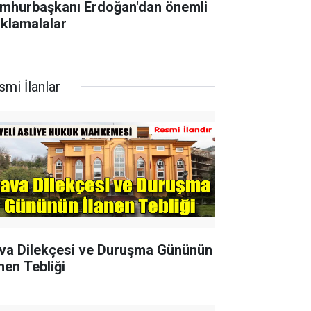
mhurbaşkanı Erdoğan'dan önemli
ıklamalalar
smi İlanlar
va Dilekçesi ve Duruşma Gününün
nen Tebliği