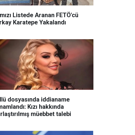
rmızı Listede Aranan FETÖ'cü
rkay Karatepe Yakalandı
llü dosyasında iddianame
mamlandı: Kızı hakkında
ırlaştırılmış müebbet talebi