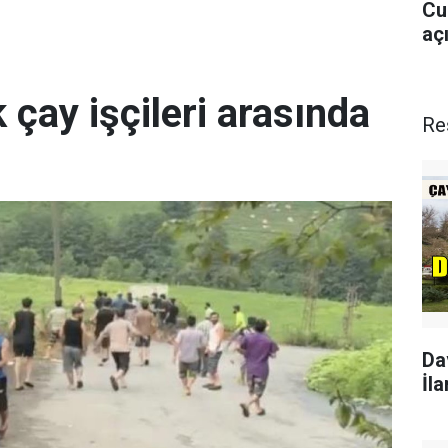
Cu
aç
 çay işçileri arasında
Re
Da
İla