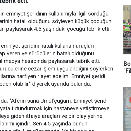
ebrik etti.
n emniyet şeridinin kullanımıyla ilgili sorduğu
erinin hatalı olduğunu söyleyen küçük çocuğun
 paylaşarak 4.5 yaşındaki çocuğu tebrik etti
.
 emniyet şeridini hatalı kullanan araçları
p veren ve sürücülerin hatalı olduğunu
l medya hesabında paylaşarak tebrik etti.
Bo
sürücülerine cezai işlem uygulandığını söylerken
"F
llarına harfiyen riayet edelim. Emniyet şeridi
eden olabilir" diyerek uyarıda bulundu
.
mında, "Aferin sana Umut'çuğum. Emniyet şeridi
hayata tutundurmak için hastaneye yetiştirmeye
e giden itfaiye araçları ve bir olay yerine
llanımı içindir. Sen 4,5 yaşında bunun