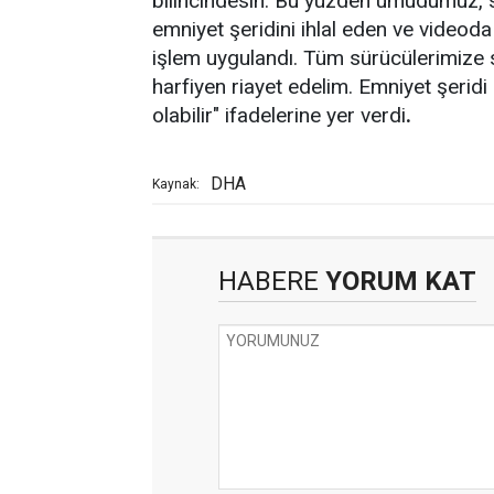
bilincindesin. Bu yüzden umudumuz, s
emniyet şeridini ihlal eden ve videod
işlem uygulandı. Tüm sürücülerimize s
harfiyen riayet edelim. Emniyet şeridi
olabilir" ifadelerine yer verdi
.
DHA
Kaynak:
HABERE
YORUM KAT