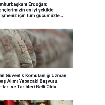
mhurbaşkanı Erdoğan:
ençlerimizin en iyi şekilde
tişmeniz için tüm gücümüzle
lışıyoruz"
hil Güvenlik Komutanlığı Uzman
baş Alımı Yapacak! Başvuru
tları ve Tarihleri Belli Oldu