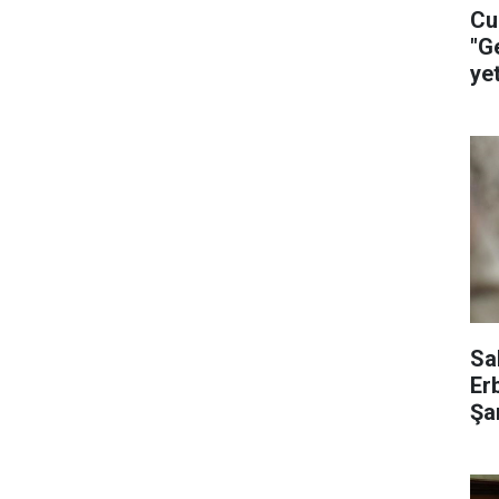
Cu
"G
ye
ça
Sa
Er
Şar