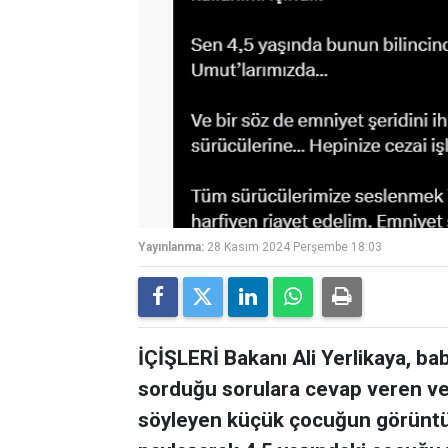
Yayınlanma:
28 Kasım 2024 Perşembe 18:03
İÇİŞLERİ Bakanı Ali Yerlikaya, bab
sorduğu sorulara cevap veren ve 
söyleyen küçük çocuğun görünt