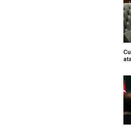
Cu
at