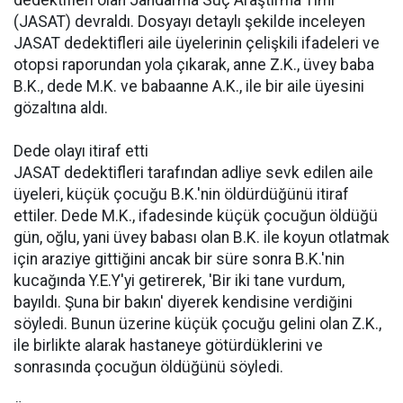
dedektifleri olan Jandarma Suç Araştırma Timi
(JASAT) devraldı. Dosyayı detaylı şekilde inceleyen
JASAT dedektifleri aile üyelerinin çelişkili ifadeleri ve
otopsi raporundan yola çıkarak, anne Z.K., üvey baba
B.K., dede M.K. ve babaanne A.K., ile bir aile üyesini
gözaltına aldı.
Dede olayı itiraf etti
JASAT dedektifleri tarafından adliye sevk edilen aile
üyeleri, küçük çocuğu B.K.'nin öldürdüğünü itiraf
ettiler. Dede M.K., ifadesinde küçük çocuğun öldüğü
gün, oğlu, yani üvey babası olan B.K. ile koyun otlatmak
için araziye gittiğini ancak bir süre sonra B.K.'nin
kucağında Y.E.Y'yi getirerek, 'Bir iki tane vurdum,
bayıldı. Şuna bir bakın' diyerek kendisine verdiğini
söyledi. Bunun üzerine küçük çocuğu gelini olan Z.K.,
ile birlikte alarak hastaneye götürdüklerini ve
sonrasında çocuğun öldüğünü söyledi.