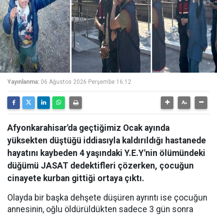
Yayınlanma:
06 Ağustos 2026 Perşembe 16:12
Afyonkarahisar'da geçtiğimiz Ocak ayında
yüksekten düştüğü iddiasıyla kaldırıldığı hastanede
hayatını kaybeden 4 yaşındaki Y.E.Y'nin ölümündeki
düğümü JASAT dedektifleri çözerken, çocuğun
cinayete kurban gittiği ortaya çıktı.
Olayda bir başka dehşete düşüren ayrıntı ise çocuğun
annesinin, oğlu öldürüldükten sadece 3 gün sonra