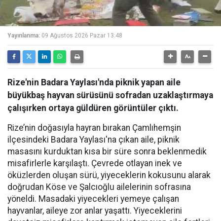
Yayınlanma:
09 Ağustos 2026 Pazar 13:48
Rize'nin Badara Yaylası'nda piknik yapan aile
büyükbaş hayvan sürüsünü sofradan uzaklaştırmaya
çalışırken ortaya güldüren görüntüler çıktı.
Rize’nin doğasıyla hayran bırakan Çamlıhemşin
ilçesindeki Badara Yaylası'na çıkan aile, piknik
masasını kurduktan kısa bir süre sonra beklenmedik
misafirlerle karşılaştı. Çevrede otlayan inek ve
öküzlerden oluşan sürü, yiyeceklerin kokusunu alarak
doğrudan Köse ve Şalcıoğlu ailelerinin sofrasına
yöneldi. Masadaki yiyecekleri yemeye çalışan
hayvanlar, aileye zor anlar yaşattı. Yiyeceklerini