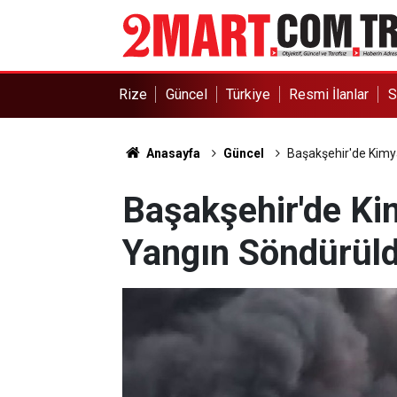
Rize
Güncel
Türkiye
Resmi İlanlar
S
Anasayfa
Güncel
Başakşehir'de Kim
Başakşehir'de K
Yangın Söndürül