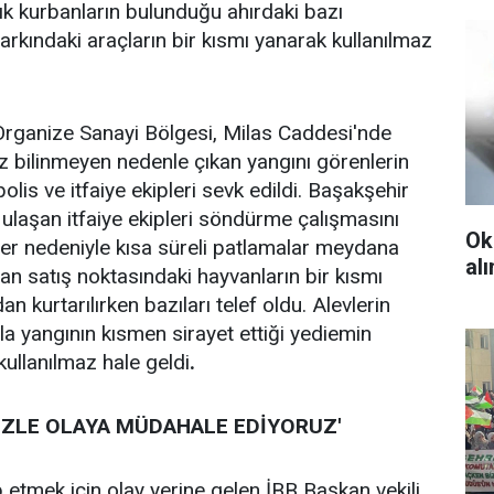
k kurbanların bulunduğu ahırdaki bazı
arkındaki araçların bir kısmı yanarak kullanılmaz
i Organize Sanayi Bölgesi, Milas Caddesi'nde
 bilinmeyen nedenle çıkan yangını görenlerin
olis ve itfaiye ekipleri sevk edildi. Başakşehir
 ulaşan itfaiye ekipleri söndürme çalışmasını
Ok
 nedeniyle kısa süreli patlamalar meydana
al
an satış noktasındaki hayvanların bir kısmı
an kurtarılırken bazıları telef oldu. Alevlerin
a yangının kısmen sirayet ettiği yediemin
kullanılmaz hale geldi
.
İZLE OLAYA MÜDAHALE EDİYORUZ'
 etmek için olay yerine gelen İBB Başkan vekili