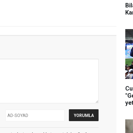
Bi
Ka
Cu
"G
ye
ça