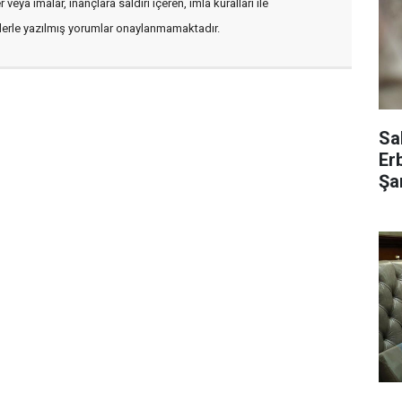
veya imalar, inançlara saldırı içeren, imla kuralları ile
flerle yazılmış yorumlar onaylanmamaktadır.
Sa
Er
Şar