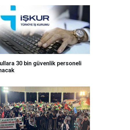
ullara 30 bin güvenlik personeli
ınacak