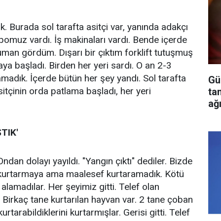
k. Burada sol tarafta asitçi var, yanında adakçı
pomuz vardı. İş makinaları vardı. Bende içerde
uman gördüm. Dışarı bir çıktım forklift tutuşmuş
aya başladı. Birden her yeri sardı. O an 2-3
ramadık. İçerde bütün her şey yandı. Sol tarafta
Gü
itçinin orda patlama başladı, her yeri
ta
ağ
TIK'
dan dolayı yayıldı. "Yangın çıktı" dediler. Bizde
zi kurtarmaya ama maalesef kurtaramadık. Kötü
 alamadılar. Her şeyimiz gitti. Telef olan
 Birkaç tane kurtarılan hayvan var. 2 tane çoban
tarabildiklerini kurtarmışlar. Gerisi gitti. Telef