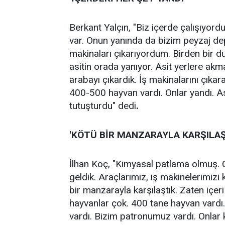
Berkant Yalçın, "Biz içerde çalışıyordu
var. Onun yanında da bizim peyzaj de
makinaları çıkarıyordum. Birden bir d
asitin orada yanıyor. Asit yerlere akm
arabayı çıkardık. İş makinalarını çıka
400-500 hayvan vardı. Onlar yandı. As
tutuşturdu" dedi
.
'KÖTÜ BİR MANZARAYLA KARŞILAŞ
İlhan Koç, "Kimyasal patlama olmuş. On
geldik. Araçlarımız, iş makinelerimi
bir manzarayla karşılaştık. Zaten içeri
hayvanlar çok. 400 tane hayvan vardı.
vardı. Bizim patronumuz vardı. Onlar kur