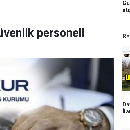
Cu
at
üvenlik personeli
Re
Da
İla