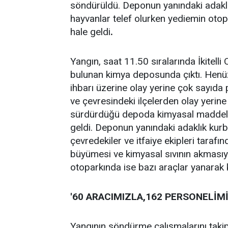
söndürüldü. Deponun yanındaki adaklı
hayvanlar telef olurken yediemin otop
hale geldi
.
Yangın, saat 11.50 sıralarında İkitell
bulunan kimya deposunda çıktı. Henüz
ihbarı üzerine olay yerine çok sayıda p
ve çevresindeki ilçelerden olay yerine
sürdürdüğü depoda kimyasal maddeler
geldi. Deponun yanındaki adaklık kurb
çevredekiler ve itfaiye ekipleri tarafınd
büyümesi ve kimyasal sıvının akmasıyl
otoparkında ise bazı araçlar yanarak 
'60 ARACIMIZLA,162 PERSONELİM
Yangının söndürme çalışmalarını takip