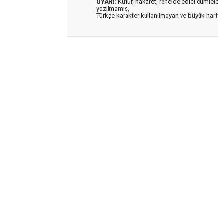
UYARI:
Küfür, hakaret, rencide edici cümleler 
yazılmamış,
Türkçe karakter kullanılmayan ve büyük har