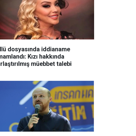
llü dosyasında iddianame
mamlandı: Kızı hakkında
ırlaştırılmış müebbet talebi