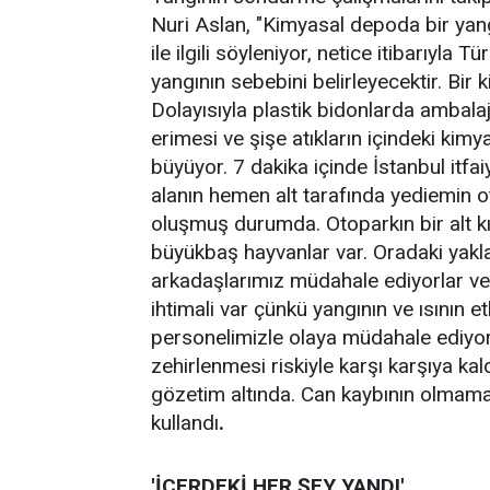
Nuri Aslan, "Kimyasal depoda bir yang
ile ilgili söyleniyor, netice itibarıyla 
yangının sebebini belirleyecektir. Bi
Dolayısıyla plastik bidonlarda ambala
erimesi ve şişe atıkların içindeki kimy
büyüyor. 7 dakika içinde İstanbul itfa
alanın hemen alt tarafında yediemin 
oluşmuş durumda. Otoparkın bir alt k
büyükbaş hayvanlar var. Oradaki yakla
arkadaşlarımız müdahale ediyorlar ve 
ihtimali var çünkü yangının ve ısının 
personelimizle olaya müdahale ediyor
zehirlenmesi riskiyle karşı karşıya ka
gözetim altında. Can kaybının olmamas
kullandı
.
'İÇERDEKİ HER ŞEY YANDI'