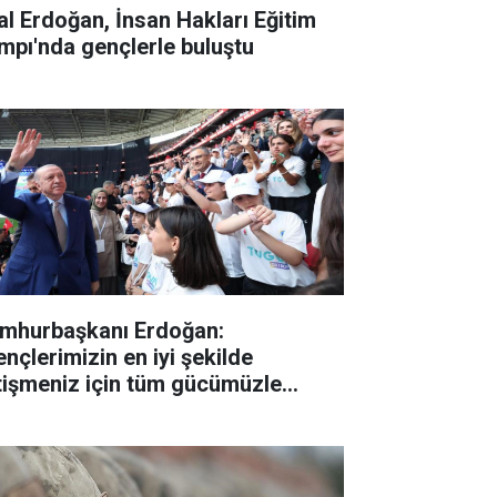
lal Erdoğan, İnsan Hakları Eğitim
mpı'nda gençlerle buluştu
mhurbaşkanı Erdoğan:
ençlerimizin en iyi şekilde
tişmeniz için tüm gücümüzle
lışıyoruz"