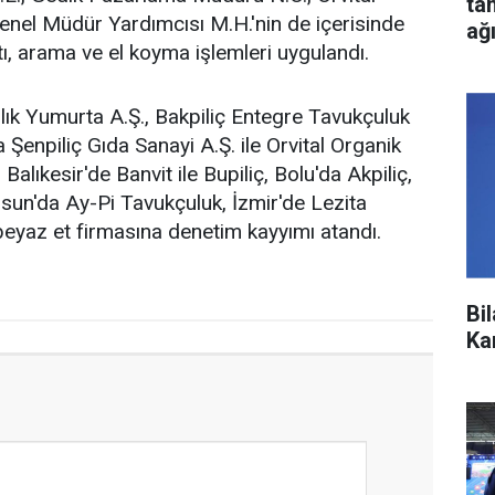
ta
enel Müdür Yardımcısı M.H.'nin de içerisinde
ağ
, arama ve el koyma işlemleri uygulandı.
ık Yumurta A.Ş., Bakpiliç Entegre Tavukçuluk
 Şenpiliç Gıda Sanayi A.Ş. ile Orvital Organik
Balıkesir'de Banvit ile Bupiliç, Bolu'da Akpiliç,
msun'da Ay-Pi Tavukçuluk, İzmir'de Lezita
beyaz et firmasına denetim kayyımı atandı.
Bi
Ka