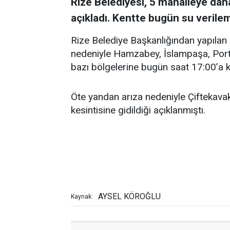
Rize Belediyesi, 5 mahalleye dah
açıkladı. Kentte bugün su verile
Rize Belediye Başkanlığından yapılan 
nedeniyle Hamzabey, İslampaşa, Porta
bazı bölgelerine bugün saat 17:00’a k
Öte yandan arıza nedeniyle Çiftekava
kesintisine gidildiği açıklanmıştı.
AYSEL KÖROĞLU
Kaynak: