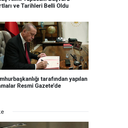
tları ve Tarihleri Belli Oldu
mhurbaşkanlığı tarafından yapılan
amalar Resmi Gazete’de
ze