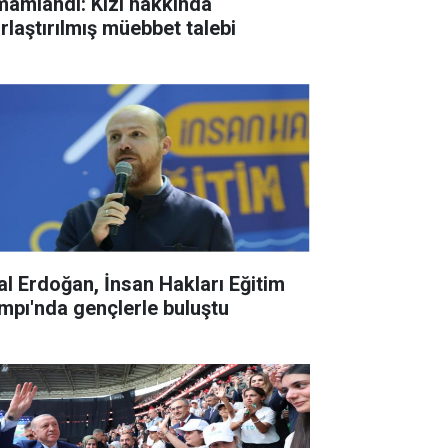
mamlandı: Kızı hakkında
ırlaştırılmış müebbet talebi
lal Erdoğan, İnsan Hakları Eğitim
mpı'nda gençlerle buluştu