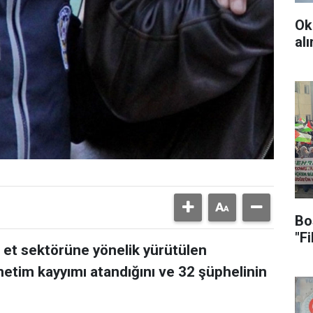
Ok
al
Bo
"F
 et sektörüne yönelik yürütülen
etim kayyımı atandığını ve 32 şüphelinin