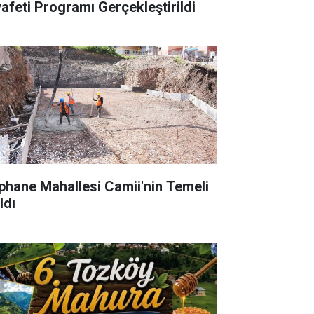
yafeti Programı Gerçekleştirildi
phane Mahallesi Camii'nin Temeli
ldı