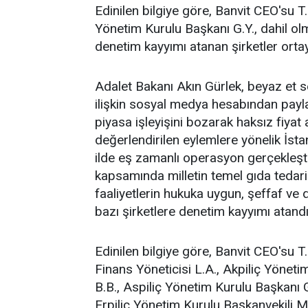
Edinilen bilgiye göre, Banvit CEO'su 
Yönetim Kurulu Başkanı G.Y., dahil ol
denetim kayyımı atanan şirketler ortay
Adalet Bakanı Akın Gürlek, beyaz et s
ilişkin sosyal medya hesabından payl
piyasa işleyişini bozarak haksız fiyat 
değerlendirilen eylemlere yönelik İst
ilde eş zamanlı operasyon gerçekleşti
kapsamında milletin temel gıda tedarik
faaliyetlerin hukuka uygun, şeffaf ve 
bazı şirketlere denetim kayyımı atandığ
Edinilen bilgiye göre, Banvit CEO'su 
Finans Yöneticisi L.A., Akpiliç Yöneti
B.B., Aspiliç Yönetim Kurulu Başkanı G
Erpiliç Yönetim Kurulu Başkanvekili M