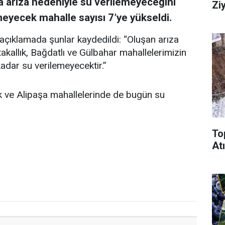
a arıza nedeniyle su verilemeyeceğini
Zi
meyecek mahalle sayısı 7’ye yükseldi.
açıklamada şunlar kaydedildi: “Oluşan arıza
kallık, Bağdatlı ve Gülbahar mahallelerimizin
adar su verilemeyecektir.”
k ve Alipaşa mahallelerinde de bugün su
To
Atı