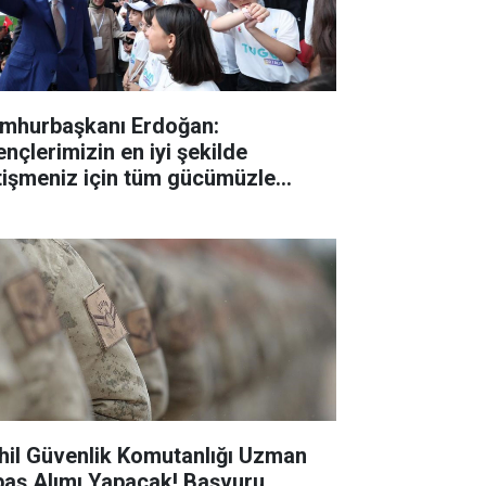
mhurbaşkanı Erdoğan:
ençlerimizin en iyi şekilde
tişmeniz için tüm gücümüzle
lışıyoruz"
hil Güvenlik Komutanlığı Uzman
baş Alımı Yapacak! Başvuru