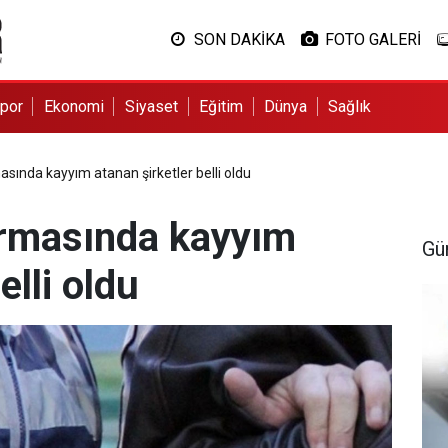
SON DAKİKA
FOTO GALERİ
por
Ekonomi
Siyaset
Eğitim
Dünya
Sağlık
sında kayyım atanan şirketler belli oldu
urmasında kayyım
Gü
elli oldu