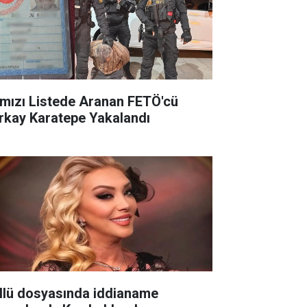
rmızı Listede Aranan FETÖ'cü
rkay Karatepe Yakalandı
llü dosyasında iddianame