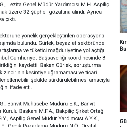
T.G., Lezita Genel Müdür Yardımcısı M.H. Aspiliç
mak üzere 32 şüpheli gözaltına alındı. Ayrıca
a çıktı.
ektörüne yönelik gerçekleştirilen operasyona
Kı
aşımda bulundu. Gürlek, beyaz et sektöründe
Bu
artışlarına ve tüketici mağduriyetine yol açtığı
anbul Cumhuriyet Başsavcılığı koordinesinde 8
rildiğini kaydetti. Bakan Gürlek, soruşturma
 zincirinin kesintiye uğramaması ve ticari
denetlenebilir şekilde sürdürülebilmesi amacıyla
ını ifade etti.
T.G., Banvit Muhasebe Müdürü E.K., Banvit
m Kurulu Başkanı M.F.A., Bakpiliç Şirket Ortağı
.Y., Aspiliç Genel Müdür Yardımcısı A.Y.K.,
Gü
.E., Gedik Pazarlama Müdürü N.Ö., Orvital