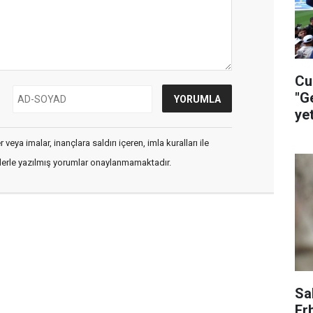
Cu
"G
ye
ça
veya imalar, inançlara saldırı içeren, imla kuralları ile
flerle yazılmış yorumlar onaylanmamaktadır.
Sa
Er