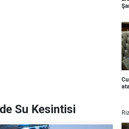
Şar
Cu
at
de Su Kesintisi
Ri