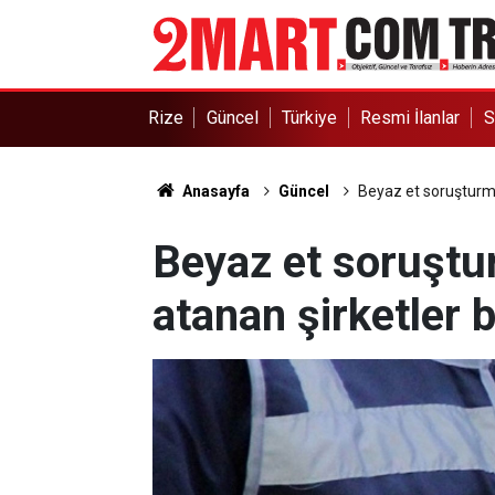
Rize
Güncel
Türkiye
Resmi İlanlar
S
Anasayfa
Güncel
Beyaz et soruşturma
Beyaz et soruşt
atanan şirketler b