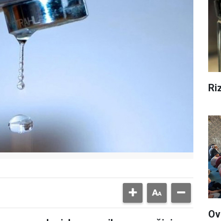
Ri
Ov