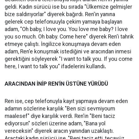
geldi. Kadın sürücü ise bu sırada "Ülkemize gelmişler
bize saldırıyorlar" diyerek bağırdı. Ren'in yanına
gelerek cep telefonuuyla çekim yamaya başlayan
adam, "Oh baby, I love you. You love me baby? I love
you so much. Oh baby. Come here" diyerek Ren'i tahrik
etmeye çalıştı. İngilizce konuşmaya devam eden
adam, Ren'e konuşmak istediğini ve aracından inmesi
gerektiğini söyleyerek "I want to talk you. If you come
here, I want to talk you" ifadelerini kullandı
.
ARACINDAN İNİP REN'İN ÜSTÜNE YÜRÜDÜ
Ren ise, cep telefonuyla kayıt yapmaya devam eden
adamın sözlerine karşılık "Ben sizi sevmiyoum
maalesef" diye karşılık verdi. Ren'in "Beni taciz
ediyorsun" sözleri üzerine adam, "Bana yol
vereceksin" diyerek aracın yanından uzaklaştı.
Araçtaki kadın sürücü ise, "Beni taciz etti, tecavüz