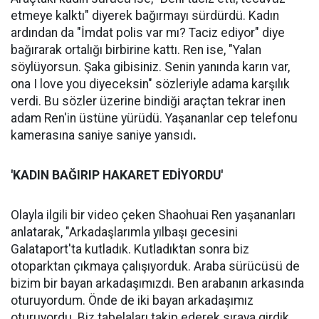
etmeye kalktı" diyerek bağırmayı sürdürdü. Kadın
ardından da "İmdat polis var mı? Taciz ediyor" diye
bağırarak ortalığı birbirine kattı. Ren ise, "Yalan
söylüyorsun. Şaka gibisiniz. Senin yanında karın var,
ona I love you diyeceksin" sözleriyle adama karşılık
verdi. Bu sözler üzerine bindiği araçtan tekrar inen
adam Ren'in üstüne yürüdü. Yaşananlar cep telefonu
kamerasına saniye saniye yansıdı
.
'KADIN BAĞIRIP HAKARET EDİYORDU'
Olayla ilgili bir video çeken Shaohuai Ren yaşananları
anlatarak, "Arkadaşlarımla yılbaşı gecesini
Galataport'ta kutladık. Kutladıktan sonra biz
otoparktan çıkmaya çalışıyorduk. Araba sürücüsü de
bizim bir bayan arkadaşımızdı. Ben arabanın arkasında
oturuyordum. Önde de iki bayan arkadaşımız
oturuyordu. Biz tabelaları takip ederek sıraya girdik.