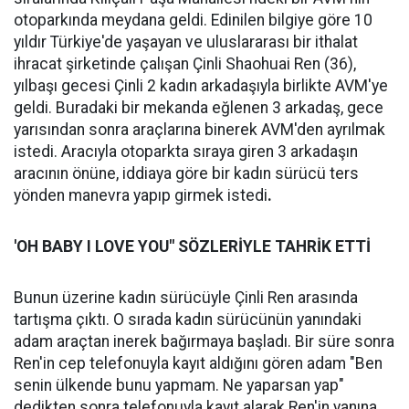
otoparkında meydana geldi. Edinilen bilgiye göre 10
yıldır Türkiye'de yaşayan ve uluslararası bir ithalat
ihracat şirketinde çalışan Çinli Shaohuai Ren (36),
yılbaşı gecesi Çinli 2 kadın arkadaşıyla birlikte AVM'ye
geldi. Buradaki bir mekanda eğlenen 3 arkadaş, gece
yarısından sonra araçlarına binerek AVM'den ayrılmak
istedi. Aracıyla otoparkta sıraya giren 3 arkadaşın
aracının önüne, iddiaya göre bir kadın sürücü ters
yönden manevra yapıp girmek istedi
.
'OH BABY I LOVE YOU" SÖZLERİYLE TAHRİK ETTİ
Bunun üzerine kadın sürücüyle Çinli Ren arasında
tartışma çıktı. O sırada kadın sürücünün yanındaki
adam araçtan inerek bağırmaya başladı. Bir süre sonra
Ren'in cep telefonuyla kayıt aldığını gören adam "Ben
senin ülkende bunu yapmam. Ne yaparsan yap"
dedikten sonra telefonuyla kayıt alarak Ren'in yanına