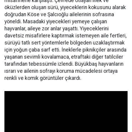
misafirlerle karşılaştı. Çevrede otlayan inek ve
öküzlerden oluşan sürü, yiyeceklerin kokusunu alarak
doğrudan Köse ve Şalcıoğlu ailelerinin sofrasına
yöneldi. Masadaki yiyecekleri yemeye çalışan
hayvanlar, aileye zor anlar yaşattı. Yiyeceklerini
davetsiz misafirlere kaptırmak istemeyen aile fertleri,
sürüyü tatlı sert yöntemlerle bölgeden uzaklaştırmak
için yoğun çaba sarf etti. İneklerle piknikçiler arasında
yaşanan sevimli kovalamaca, etraftaki diğer tatilciler
tarafından tebessümle izlendi. Büyükbaş hayvanların
ısrarı ve ailenin sofrayı koruma mücadelesi ortaya
renkli ve komik görüntüler çıkardı.