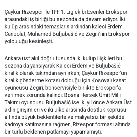
Çaykur Rizespor ile TFF 1. Lig ekibi Esenler Erokspor
arasındaki iş birliği bu sezonda da devam ediyor. İki
kulüp arasındaki temasların ardından kaleci Erdem
Canpolat, Muhamed Buljubašić ve Zegiri’nin Erokspor
yolculuğu kesinleşti.
Ankara üst akıl doğrultusunda iki kulüp ilişkileri bu
sezona da yansıyarak Kaleci Erdem ve Buljubašić
kiralık olarak takımdan ayrılırken; Çaykur Rizespor’un
kiralık gönderme kotası dolduğu için Kosovalı kanat
oyuncusu Zegiri, bonservisiyle birlikte Erokspor’a
verilmek zorunda kalındı. Bosna Hersek Ümit Milli
Takımı oyuncusu Buljubašić ise iki yıl önce Ankara Üst
aklın girişimleri ve iki ülke arasında dostluk köprüsü
altında büyük beklentilerle ve maliyetsiz bir şekilde
kadroya katılmasına rağmen, Rizespor forması altında
bir türlü beklenen patlamayı yapamamıştı.