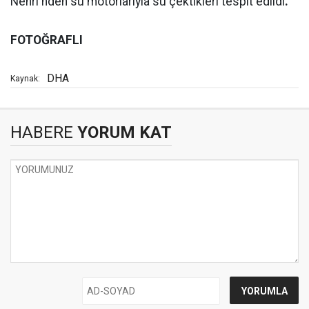
Nehri'nden su motorlarıyla su çektikleri tespit edildi
.
FOTOĞRAFLI
DHA
Kaynak:
HABERE
YORUM KAT