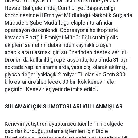
UNESCO Dünya Kültür Mirası Listesi'nde yer alan
Hevsel Bahçeleri'nde, Cumhuriyet Başsavcılığı
koordinesinde İl Emniyet Müdürlüğü Narkotik Suçlarla
Mücadele Şube Müdürlüğü ekipleri tarafından
operasyon düzenlendi. Operasyona helikopterle
havadan Elazığ İl Emniyet Müdürlüğü sualtı polis
ekipleri ise nehrin debisinden kaynaklı oluşan
adacıklara ulaşmak için su üzerinden destek verildi.
Dronun da kullanıldığı operasyonda, toplamda 31 ayrı
noktada yapılan aramalarda, yasa dışı olarak ekilmiş,
piyasa değeri yaklaşık 2 milyar TL olan ve 5 ton 300
kilo esrar üretilebilecek 30 bin kök kenevir ele
geçirildi. Kenevirler, yerinde imha edildi
.
SULAMAK İÇİN SU MOTORLARI KULLANMIŞLAR
Keneviri yetiştiren uyuşturucu tacirlerinin bölgede
çadırlar kurduğu, sulama işlemleri için Dicle