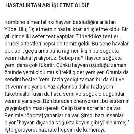
'HASTALIKTAN ARİ İŞLETME OLDU'
Kombine simental ırkı hayvan beslediğini anlatan
Yücel Ulu, "İşletmemiz hastalıktan ari işletme oldu. Bir
yıl içinde iki sefer test yaptılar. Tüberküloz testleri,
brucella testleri hepsi de temiz geldi. Bu sene havalar
çok sert geçti ama buna rağmen kışın bu soğukta
verimi daha iyi alıyoruz. Sebep ne? Hayvan soğukta
yemi daha çok tüketir. Çünkü hayvan üşüdüğü zaman
önünde yemi oldu mu sürekli gider yem yer. Onunla da
kendini besler. Yemi fazla yediği zaman bu da süt ve
et verimine yansır. Yaz aylarında daha fazla yem
tüketmişler kışın da hava serin ve soğuk olduğundan
verime yansıyor. Ben buradan öneriyorum; bu sistemin
yaygınlaştırılması gerek. Gelip bana soranlar da var.
Benimle röportaj yapanlar da var. Şimdi bazı insanlar
diyor "hayvan dışarıda soğukta koyun gibi yünlenirmiş."
İşte görüyorsunuz işte hepsini de kameraya