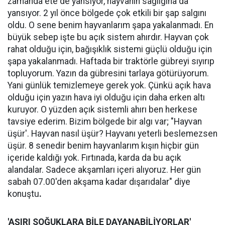
zamanda ete de yansıyor, hayvanın sağlığına da
yansıyor. 2 yıl önce bölgede çok etkili bir şap salgını
oldu. O sene benim hayvanlarım şapa yakalanmadı. En
büyük sebep işte bu açık sistem ahırdır. Hayvan çok
rahat olduğu için, bağışıklık sistemi güçlü olduğu için
şapa yakalanmadı. Haftada bir traktörle gübreyi sıyırıp
topluyorum. Yazın da gübresini tarlaya götürüyorum.
Yani günlük temizlemeye gerek yok. Çünkü açık hava
olduğu için yazın hava iyi olduğu için daha erken altı
kuruyor. O yüzden açık sistemli ahırı ben herkese
tavsiye ederim. Bizim bölgede bir algı var; "Hayvan
üşür'. Hayvan nasıl üşür? Hayvanı yeterli beslemezsen
üşür. 8 senedir benim hayvanlarım kışın hiçbir gün
içeride kaldığı yok. Fırtınada, karda da bu açık
alandalar. Sadece akşamları içeri alıyoruz. Her gün
sabah 07.00'den akşama kadar dışarıdalar" diye
konuştu
.
'AŞIRI SOĞUKLARA BİLE DAYANABİLİYORLAR'