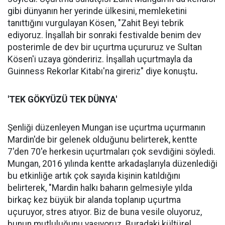
gibi dünyanın her yerinde ülkesini, memleketini
tanıttığını vurgulayan Kösen, "Zahit Beyi tebrik
ediyoruz. İnşallah bir sonraki festivalde benim dev
posterimle de dev bir uçurtma uçururuz ve Sultan
Kösen'i uzaya göndeririz. İnşallah uçurtmayla da
Guinness Rekorlar Kitabı'na gireriz" diye konuştu
.
'TEK GÖKYÜZÜ TEK DÜNYA'
Şenliği düzenleyen Mungan ise uçurtma uçurmanın
Mardin'de bir gelenek olduğunu belirterek, kentte
7'den 70'e herkesin uçurtmaları çok sevdiğini söyledi.
Mungan, 2016 yılında kentte arkadaşlarıyla düzenlediği
bu etkinliğe artık çok sayıda kişinin katıldığını
belirterek, "Mardin halkı baharın gelmesiyle yılda
birkaç kez büyük bir alanda toplanıp uçurtma
uçuruyor, stres atıyor. Biz de buna vesile oluyoruz,
bunun mutluluğunu yaşıyoruz. Buradaki kültürel