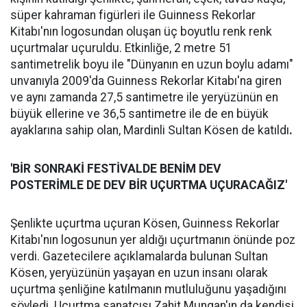
süper kahraman figürleri ile Guinness Rekorlar
Kitabı'nın logosundan oluşan üç boyutlu renk renk
uçurtmalar uçuruldu. Etkinliğe, 2 metre 51
santimetrelik boyu ile "Dünyanın en uzun boylu adamı"
unvanıyla 2009'da Guinness Rekorlar Kitabı'na giren
ve aynı zamanda 27,5 santimetre ile yeryüzünün en
büyük ellerine ve 36,5 santimetre ile de en büyük
ayaklarına sahip olan, Mardinli Sultan Kösen de katıldı
.
'BİR SONRAKİ FESTİVALDE BENİM DEV
POSTERİMLE DE DEV BİR UÇURTMA UÇURACAĞIZ'
Şenlikte uçurtma uçuran Kösen, Guinness Rekorlar
Kitabı'nın logosunun yer aldığı uçurtmanın önünde poz
verdi. Gazetecilere açıklamalarda bulunan Sultan
Kösen, yeryüzünün yaşayan en uzun insanı olarak
uçurtma şenliğine katılmanın mutluluğunu yaşadığını
söyledi. Uçurtma sanatçısı Zahit Mungan'ın da kendisi