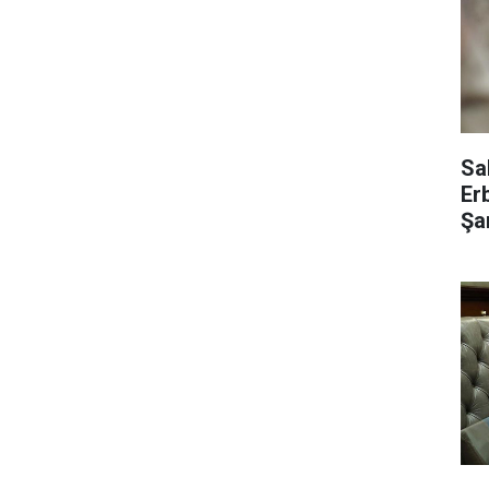
Sa
Er
Şar