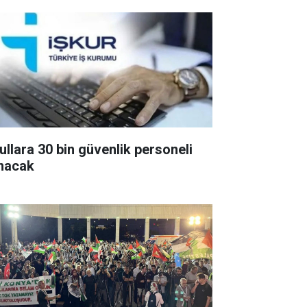
ullara 30 bin güvenlik personeli
ınacak