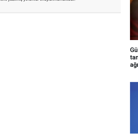
Gü
ta
ağ