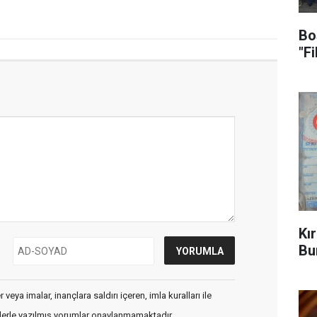
Bo
"F
Kı
Bu
veya imalar, inançlara saldırı içeren, imla kuralları ile
flerle yazılmış yorumlar onaylanmamaktadır.