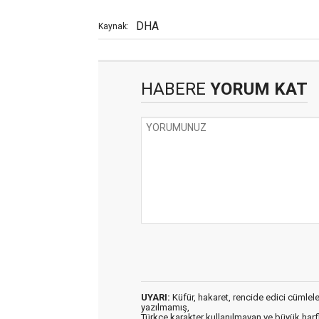
DHA
Kaynak:
HABERE
YORUM KAT
UYARI:
Küfür, hakaret, rencide edici cümleler 
yazılmamış,
Türkçe karakter kullanılmayan ve büyük har