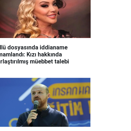
llü dosyasında iddianame
mamlandı: Kızı hakkında
ırlaştırılmış müebbet talebi