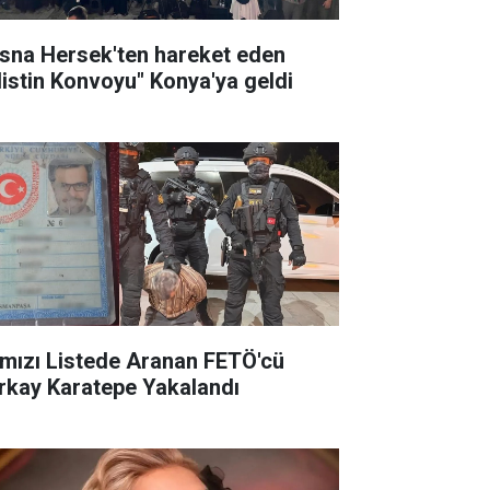
sna Hersek'ten hareket eden
ilistin Konvoyu" Konya'ya geldi
rmızı Listede Aranan FETÖ'cü
rkay Karatepe Yakalandı