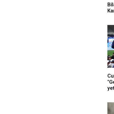
Bi
Ka
Cu
"G
ye
ça