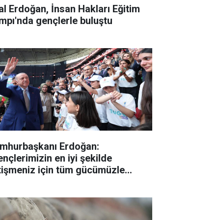
lal Erdoğan, İnsan Hakları Eğitim
mpı'nda gençlerle buluştu
mhurbaşkanı Erdoğan:
ençlerimizin en iyi şekilde
tişmeniz için tüm gücümüzle
lışıyoruz"