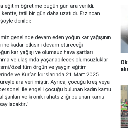
a eğitim öğretime bugün gün ara verildi.
kentte, tatil bir gün daha uzatıldı. Erzincan
 şöyle denildi
:
ilimiz genelinde devam eden yoğun kar yağışının
ne kadar etkisini devam ettireceği
ğun kar yağışı ve olumsuz hava şartları
lanma ve ulaşımda yaşanabilecek olumsuzluklar
Ok
resmi/özel tüm örgün ve yaygın eğitim
al
erinde ve Kur'an kurslarında 21 Mart 2025
eyle ara verilmiştir. Ayrıca, çocuğu kreş veya
rsoneli ile engelli çocuğu bulunan kadın kamu
alışanları ve kronik rahatsızlığı bulunan kamu
 sayılacaktır
."