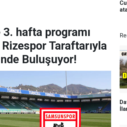
Cu
at
e 3. hafta programı
Re
 Rizespor Taraftarıyla
inde Buluşuyor!
Da
İla