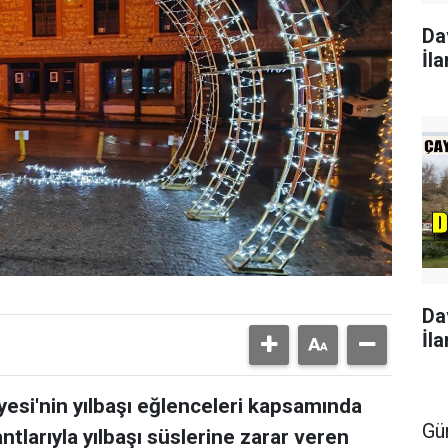
Da
İla
Da
İla
esi'nin yılbaşı eğlenceleri kapsamında
Gü
antlarıyla yılbaşı süslerine zarar veren