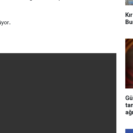
Kı
Bu
üyor
.
Gü
ta
ağ