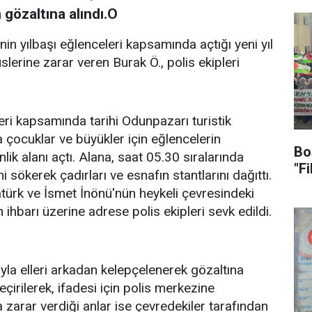
n gözaltına alındı.O
n yılbaşı eğlenceleri kapsamında açtığı yeni yıl
slerine zarar veren Burak Ö., polis ekipleri
leri kapsamında tarihi Odunpazarı turistik
a çocuklar ve büyükler için eğlencelerin
Bo
nlik alanı açtı. Alana, saat 05.30 sıralarında
"F
ni sökerek çadırları ve esnafın stantlarını dağıttı.
türk ve İsmet İnönü'nün heykeli çevresindeki
 ihbarı üzerine adrese polis ekipleri sevk edildi.
a elleri arkadan kelepçelenerek gözaltına
çirilerek, ifadesi için polis merkezine
a zarar verdiği anlar ise çevredekiler tarafından