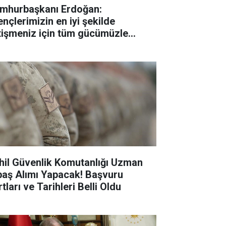
mhurbaşkanı Erdoğan:
ençlerimizin en iyi şekilde
tişmeniz için tüm gücümüzle
lışıyoruz"
hil Güvenlik Komutanlığı Uzman
baş Alımı Yapacak! Başvuru
tları ve Tarihleri Belli Oldu