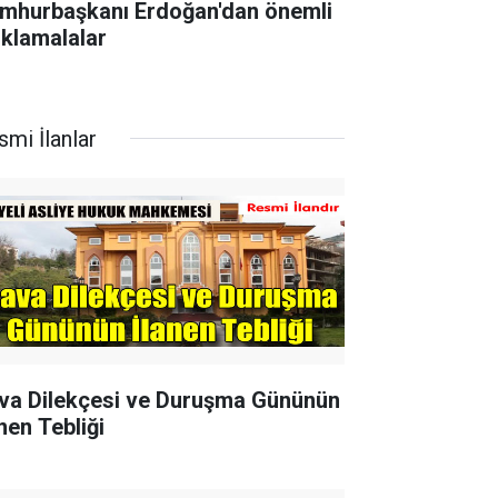
mhurbaşkanı Erdoğan'dan önemli
ıklamalalar
smi İlanlar
va Dilekçesi ve Duruşma Gününün
nen Tebliği