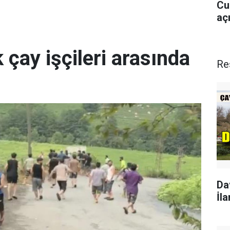
Cu
aç
 çay işçileri arasında
Re
Da
İla