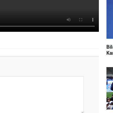
Bi
Ka