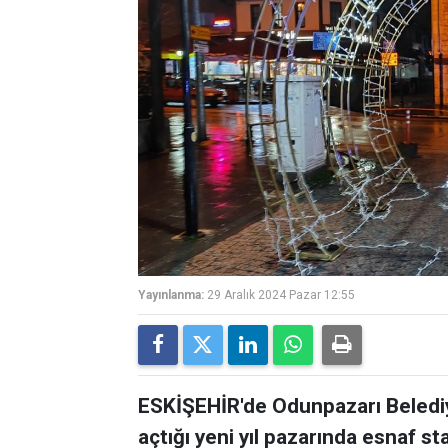
Yayınlanma:
29 Aralık 2024 Pazar 12:55
ESKİŞEHİR'de Odunpazarı Belediy
açtığı yeni yıl pazarında esnaf st