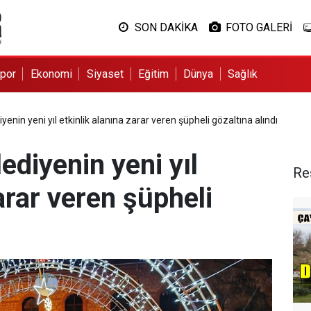
SON DAKİKA
FOTO GALERİ
por
Ekonomi
Siyaset
Eğitim
Dünya
Sağlık
enin yeni yıl etkinlik alanına zarar veren şüpheli gözaltına alındı
diyenin yeni yıl
Re
arar veren şüpheli