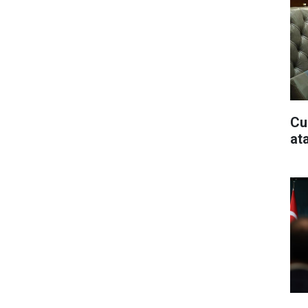
Cu
at