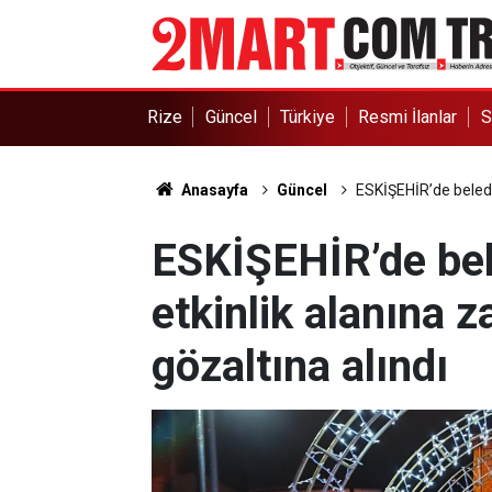
Rize
Güncel
Türkiye
Resmi İlanlar
S
Anasayfa
Güncel
ESKİŞEHİR’de belediy
ESKİŞEHİR’de bele
etkinlik alanına z
gözaltına alındı