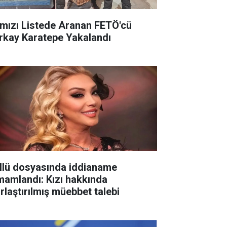
rmızı Listede Aranan FETÖ'cü
rkay Karatepe Yakalandı
llü dosyasında iddianame
mamlandı: Kızı hakkında
ırlaştırılmış müebbet talebi