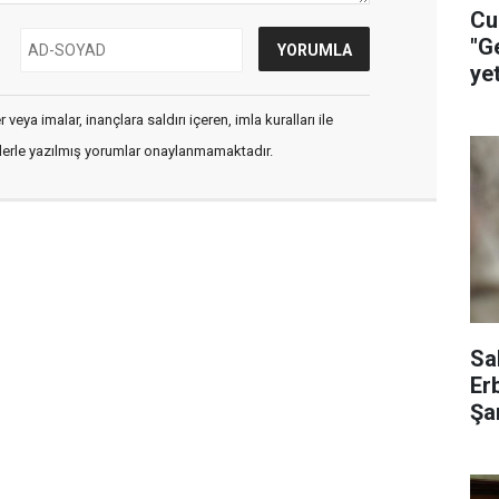
Cu
"G
ye
ça
veya imalar, inançlara saldırı içeren, imla kuralları ile
flerle yazılmış yorumlar onaylanmamaktadır.
Sa
Er
Şar