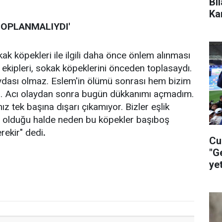
Bi
Ka
TOPLANMALIYDI'
 köpekleri ile ilgili daha önce önlem alınması
e ekipleri, sokak köpeklerini önceden toplasaydı.
faydası olmaz. Eslem'in ölümü sonrası hem bizim
du. Acı olaydan sonra bugün dükkanımı açmadım.
 tek başına dışarı çıkamıyor. Bizler eşlik
ı olduğu halde neden bu köpekler başıboş
rekir" dedi
.
Cu
"G
ye
ça