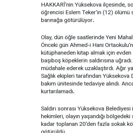
HAKKARİ'nin Yüksekova ilçesinde, soka
öğrencisi Eslem Teker'in (12) ölümü s
barınağa götürülüyor
.
Olay, dün öğle saatlerinde Yeni Mahal
Önceki gün Ahmed-i Hani Ortaokulu'nd
kütüphaneden kitap almak için evden çı
başıboş köpeklerin saldırısına uğradı
müdahale ederek uzaklaştırdı. Ağır ya
Sağlık ekipleri tarafından Yüksekova 
bakım ünitesinde tedaviye alındı. Anc
kurtarılamadı
.
Saldırı sonrası Yüksekova Belediyesi
hekimleri, olayın yaşandığı bölgedeki
kadar toplanan 20'den fazla sokak k
götürüldü
.