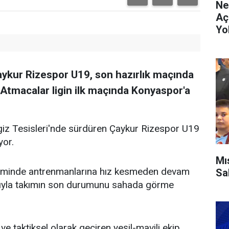
Ne
Aç
Yo
kur Rizespor U19, son hazırlık maçında
 Atmacalar ligin ilk maçında Konyaspor'a
giz Tesisleri'nde sürdüren Çaykur Rizespor U19
yor.
Mı
timinde antrenmanlarına hız kesmeden devam
Sa
rıyla takımın son durumunu sahada görme
 taktiksel olarak geçiren yeşil-mavili ekip,