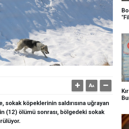
Bo
"F
Kı
Bu
, sokak köpeklerinin saldırısına uğrayan
'in (12) ölümü sonrası, bölgedeki sokak
rülüyor.