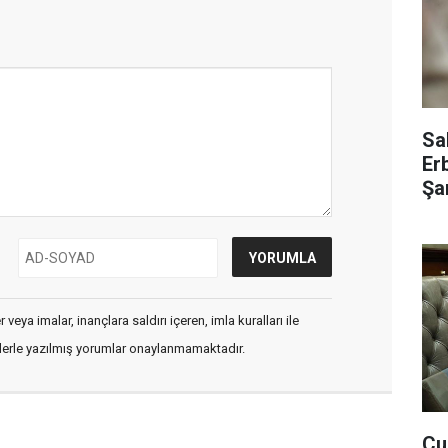
Sa
Er
Şar
veya imalar, inançlara saldırı içeren, imla kuralları ile
flerle yazılmış yorumlar onaylanmamaktadır.
Cu