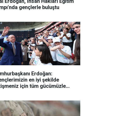
lal Erdoğan, İnsan Hakları Eğitim
mpı'nda gençlerle buluştu
mhurbaşkanı Erdoğan:
ençlerimizin en iyi şekilde
tişmeniz için tüm gücümüzle
lışıyoruz"