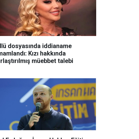
llü dosyasında iddianame
mamlandı: Kızı hakkında
ırlaştırılmış müebbet talebi