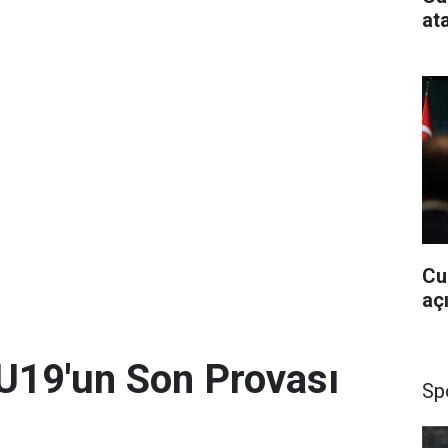
at
Cu
aç
U19'un Son Provası
Sp