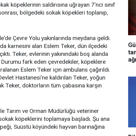
k köpeklerinin saldırısına uğrayan 7'nci sınıf
onrası, bölgedeki sokak köpekleri toplanıp,
le'de Çevre Yolu yakınlarında meydana geldi.
Gü
a karnesini alan Eslem Teker, dün ilçedeki
ta
ktı. Teker, evlerinin yakınındaki boş alanda
ağ
. Durumu fark eden çevredekiler, köpeklere
ralanan Eslem Teker için ambulans çağırıldı.
Devlet Hastanesi'ne kaldırılan Teker, yoğun
ak Teker, doktorların tüm çabasına karşın
 ile Tarım ve Orman Müdürlüğü veteriner
 sokak köpeklerini toplamaya başladı. Şu ana
öpeği, Suüstü köyündeki hayvan barınağına