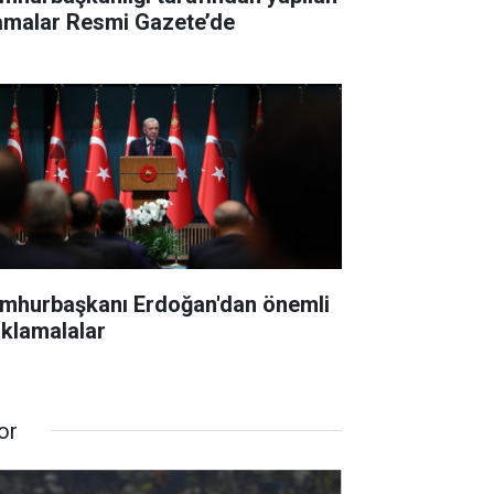
amalar Resmi Gazete’de
mhurbaşkanı Erdoğan'dan önemli
ıklamalalar
or