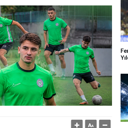
Fe
Yıl