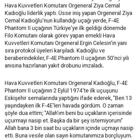
Hava Kuvvetleri Komutanı Orgeneral Ziya Cemal
Kadıoğlu liderlik yaptı. Üsse iniş yapan Orgeneral Ziya
Cemal Kadıoğlu'nun kullandığı uçağı yerde, F-4E
Phantom II uçağının Türkiye'ye ilk geldiği dönemde
Filo Komutanı olarak görev yapan emekli Hava
Kuvvetleri Komutanı Orgeneral Ergin Celesin'in yanı
sıra protokol üyeleri karşıladı. Kadıoğlu ve
beraberindekiler, F-4E Phantom II uçağının 50'nci yılı
anısına hazırlanan yakıt drobunu imzaladı
.
Hava Kuvvetleri Komutanı Orgeneral Kadıoğlu, F-4E
Phantom II uçağının 2 Eylül 1974'te ilk uçuşunu
Eskişehir semalarında yaptığını ifade ederek, "Ben 13
yaşındayken ilk F-4E'leri havada gördüm. O zaman
şöyle dua ettim; "Allah'ım beni bu uçakların içerisinde
uçurmayı nasip et. Başka da bir şey istemiyorum"
Allah bana 3 bin saat bu uçakların içinde uçmayı nasip
etti. Buna vesile olan sayın komutanımıza borçluyum.