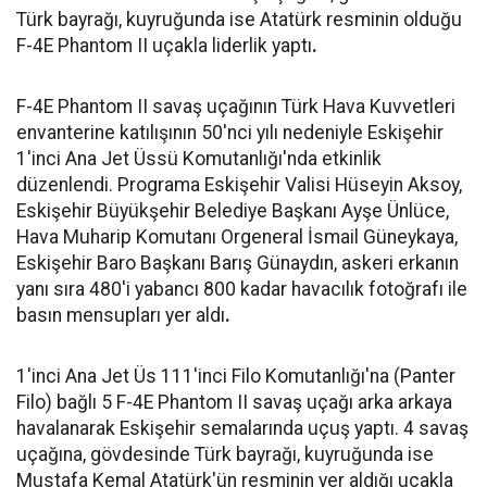
Türk bayrağı, kuyruğunda ise Atatürk resminin olduğu
F-4E Phantom II uçakla liderlik yaptı
.
F-4E Phantom II savaş uçağının Türk Hava Kuvvetleri
envanterine katılışının 50'nci yılı nedeniyle Eskişehir
1'inci Ana Jet Üssü Komutanlığı'nda etkinlik
düzenlendi. Programa Eskişehir Valisi Hüseyin Aksoy,
Eskişehir Büyükşehir Belediye Başkanı Ayşe Ünlüce,
Hava Muharip Komutanı Orgeneral İsmail Güneykaya,
Eskişehir Baro Başkanı Barış Günaydın, askeri erkanın
yanı sıra 480'i yabancı 800 kadar havacılık fotoğrafı ile
basın mensupları yer aldı
.
1'inci Ana Jet Üs 111'inci Filo Komutanlığı'na (Panter
Filo) bağlı 5 F-4E Phantom II savaş uçağı arka arkaya
havalanarak Eskişehir semalarında uçuş yaptı. 4 savaş
uçağına, gövdesinde Türk bayrağı, kuyruğunda ise
Mustafa Kemal Atatürk'ün resminin yer aldığı uçakla