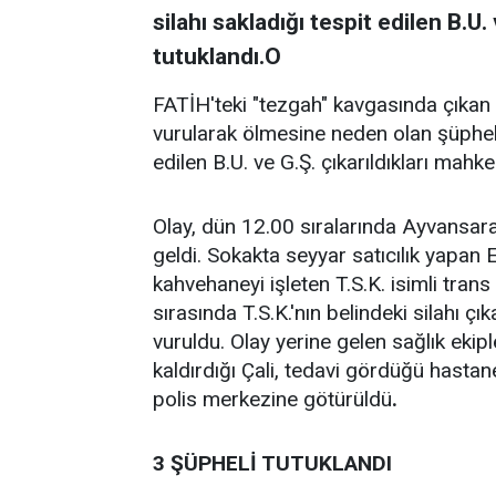
silahı sakladığı tespit edilen B.U
tutuklandı.O
FATİH'teki "tezgah" kavgasında çıkan 
vurularak ölmesine neden olan şüpheli 
edilen B.U. ve G.Ş. çıkarıldıkları mah
Olay, dün 12.00 sıralarında Ayvansa
geldi. Sokakta seyyar satıcılık yapan Er
kahvehaneyi işleten T.S.K. isimli trans 
sırasında T.S.K.'nın belindeki silahı ç
vuruldu. Olay yerine gelen sağlık ekip
kaldırdığı Çali, tedavi gördüğü hasta
polis merkezine götürüldü
.
3 ŞÜPHELİ TUTUKLANDI