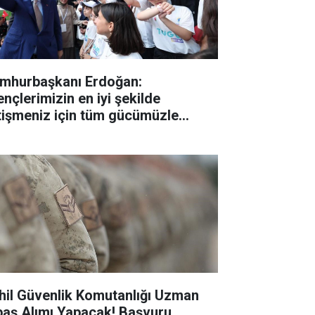
mhurbaşkanı Erdoğan:
ençlerimizin en iyi şekilde
tişmeniz için tüm gücümüzle
lışıyoruz"
hil Güvenlik Komutanlığı Uzman
baş Alımı Yapacak! Başvuru