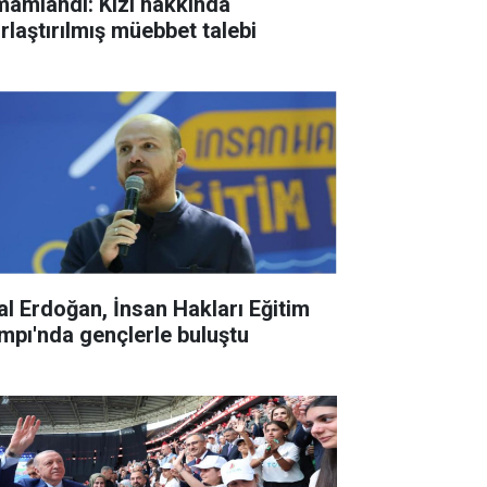
mamlandı: Kızı hakkında
ırlaştırılmış müebbet talebi
lal Erdoğan, İnsan Hakları Eğitim
mpı'nda gençlerle buluştu