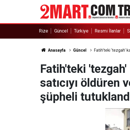
Rize
Güncel
Türkiye
Resmi İlanlar
S
Anasayfa
Güncel
Fatih'teki 'tezgah' 
Fatih'teki 'tezga
satıcıyı öldüren v
şüpheli tutukland