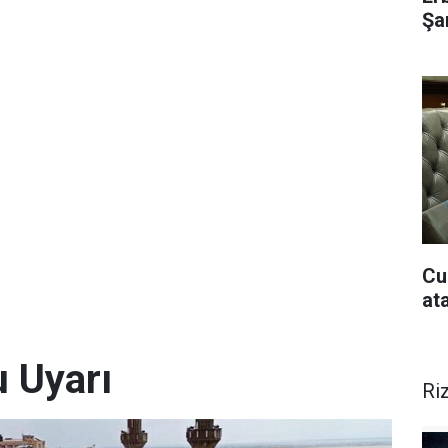
Şar
Cu
at
u Uyarı
Ri