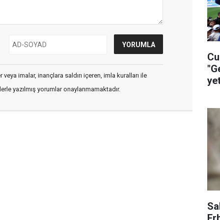
Cu
"G
veya imalar, inançlara saldırı içeren, imla kuralları ile
ye
flerle yazılmış yorumlar onaylanmamaktadır.
ça
Sa
Er