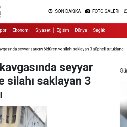
SON DAKİKA
FOTO GALERİ
por
Ekonomi
Siyaset
Eğitim
Dünya
Sağlık
kavgasında seyyar satıcıyı öldüren ve silahı saklayan 3 şüpheli tutuklandı
h' kavgasında seyyar
Gü
e silahı saklayan 3
ı