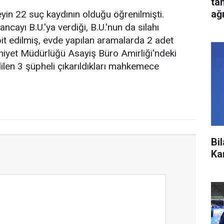
ta
ağ
reyin 22 suç kaydının olduğu öğrenilmişti.
ancayı B.U.'ya verdiği, B.U.'nun da silahı
pit edilmiş, evde yapılan aramalarda 2 adet
Emniyet Müdürlüğü Asayiş Büro Amirliği'ndeki
ilen 3 şüpheli çıkarıldıkları mahkemece
Bi
Ka