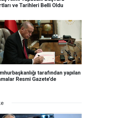
tları ve Tarihleri Belli Oldu
mhurbaşkanlığı tarafından yapılan
amalar Resmi Gazete’de
ze