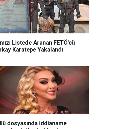
rmızı Listede Aranan FETÖ'cü
rkay Karatepe Yakalandı
llü dosyasında iddianame