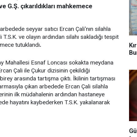
. ve G.Ş. çıkarıldıkları mahkemece
arbedede seyyar satıcı Ercan Çali'nın silahla
T.S.K. ve olayın ardından silahı sakladığı tespit
kemece tutuklandı
.
Kı
Bu
ray Mahallesi Esnaf Loncası sokakta meydana
can Çali ile Çukur dizisinin çekildiği
birey arasında tartışma çıktı. İkilinin tartışması
ıkarmasıyla çıkan arbedede Ercan Çali silahla
lerinin ilk müdahalenin ardından hastaneye
nede hayatını kaybederken T.S.K. yakalanarak
Gü