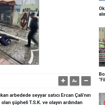
Ok
al
Bo
"F
ıkan arbedede seyyar satıcı Ercan Çali'nın
olan şüpheli T.S.K. ve olayın ardından