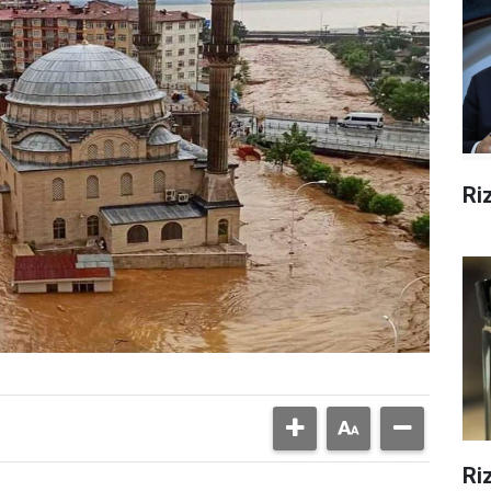
Ri
Ri