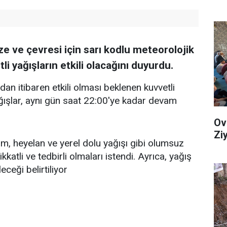
e ve çevresi için sarı kodlu meteorolojik
i yağışların etkili olacağını duyurdu.
an itibaren etkili olması beklenen kuvvetli
ışlar, aynı gün saat 22:00'ye kadar devam
Ov
Zi
rım, heyelan ve yerel dolu yağışı gibi olumsuz
katli ve tedbirli olmaları istendi. Ayrıca, yağış
eceği belirtiliyor