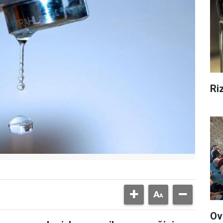
Ri
Ov