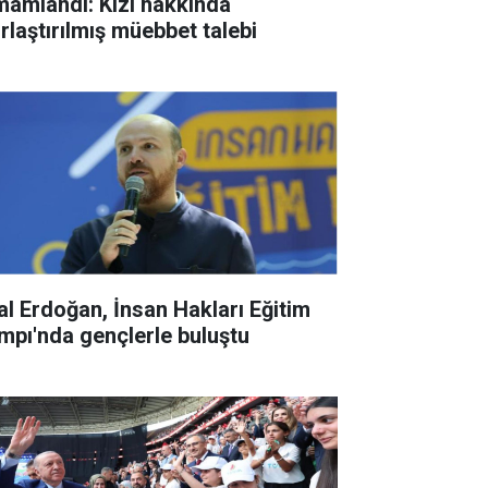
mamlandı: Kızı hakkında
ırlaştırılmış müebbet talebi
lal Erdoğan, İnsan Hakları Eğitim
mpı'nda gençlerle buluştu