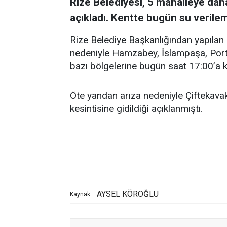
Rize Belediyesi, 5 mahalleye dah
açıkladı. Kentte bugün su verile
Rize Belediye Başkanlığından yapılan 
nedeniyle Hamzabey, İslampaşa, Porta
bazı bölgelerine bugün saat 17:00’a k
Öte yandan arıza nedeniyle Çiftekava
kesintisine gidildiği açıklanmıştı.
AYSEL KÖROĞLU
Kaynak: