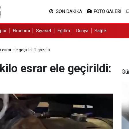
SON DAKİKA
FOTO GALERİ
por
Ekonomi
Siyaset
Eğitim
Dünya
Sağlık
 esrar ele geçirildi: 2 gözaltı
ilo esrar ele geçirildi:
Gü