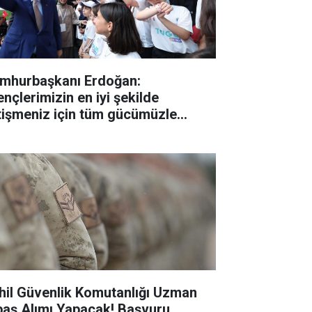
mhurbaşkanı Erdoğan:
ençlerimizin en iyi şekilde
tişmeniz için tüm gücümüzle
lışıyoruz"
hil Güvenlik Komutanlığı Uzman
baş Alımı Yapacak! Başvuru