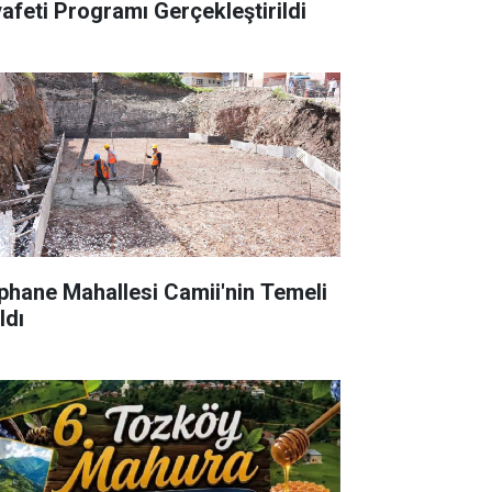
yafeti Programı Gerçekleştirildi
phane Mahallesi Camii'nin Temeli
ldı