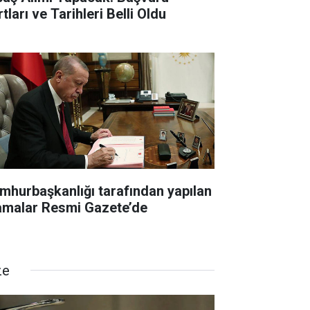
tları ve Tarihleri Belli Oldu
mhurbaşkanlığı tarafından yapılan
amalar Resmi Gazete’de
ze