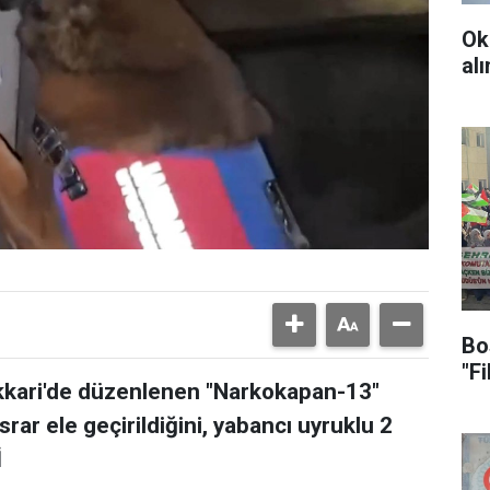
Ok
al
Bo
"F
akkari'de düzenlenen "Narkokapan-13"
ar ele geçirildiğini, yabancı uyruklu 2
İ