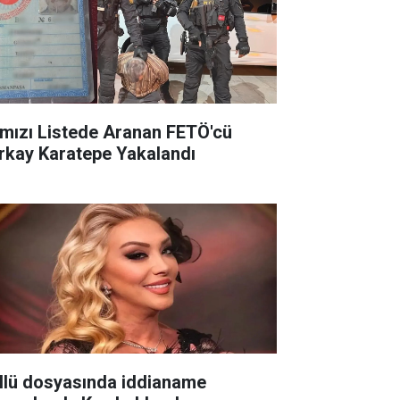
rmızı Listede Aranan FETÖ'cü
rkay Karatepe Yakalandı
llü dosyasında iddianame