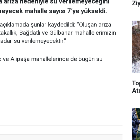
a arıza nedeniyle su verilemeyeceğini
Zi
meyecek mahalle sayısı 7’ye yükseldi.
açıklamada şunlar kaydedildi: “Oluşan arıza
kallık, Bağdatlı ve Gülbahar mahallelerimizin
adar su verilemeyecektir.”
k ve Alipaşa mahallelerinde de bugün su
To
Atı