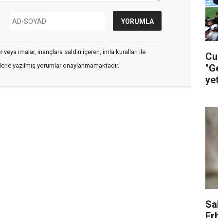
veya imalar, inançlara saldırı içeren, imla kuralları ile
Cu
flerle yazılmış yorumlar onaylanmamaktadır.
"G
ye
ça
Sa
Er