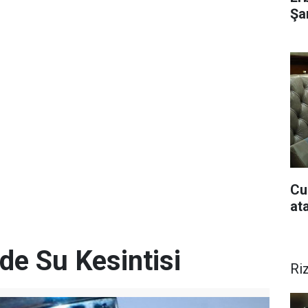
Şar
Cu
at
de Su Kesintisi
Ri