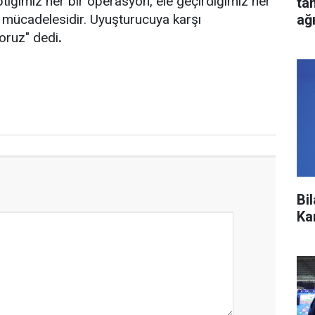
ptığımız her bir operasyon, ele geçirdiğimiz her
ta
ağ
 mücadelesidir. Uyuşturucuya karşı
oruz" dedi
.
Bi
Ka