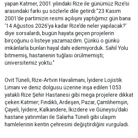
yapan Katmer, 2001 yılındaki Rize ile günümüz Rize’si
arasındaki farkı şu sözlerle dile getirdi:"23 Kasım
2001’de partimizin resmi açılışını yaptığımız gün bana
'14 Ağustos 2026’ya kadar Rize’de neler yapılacak?'
diye sorsalardı, bugün hayata geçen projelerin
birçoğunu o listeye yazamazdım. Çünkü o günkü
imkânlarla bunları hayal dahi edemiyorduk. Sahil Yolu
bitmemiş, hastanenin tuğlası örülmemişti;
üniversitemiz yoktu."
Ovit Tüneli, Rize-Artvin Havalimanı, İyidere Lojistik
Limanı ve deniz dolgusu üzerine inşa edilen 1053
yataklı Rize Şehir Hastanesi gibi mega projelere dikkat
çeken Katmer; Fındıklı, Ardeşen, Pazar, Çamlıhemşin,
Çayeli, İyidere, Kalkandere, İkizdere ve Güneysu’daki
hastane yatırımları ile Salarha Tüneli gibi ulaşım
hamlelerinin kentin çehresini değiştirdiğini vurguladı.