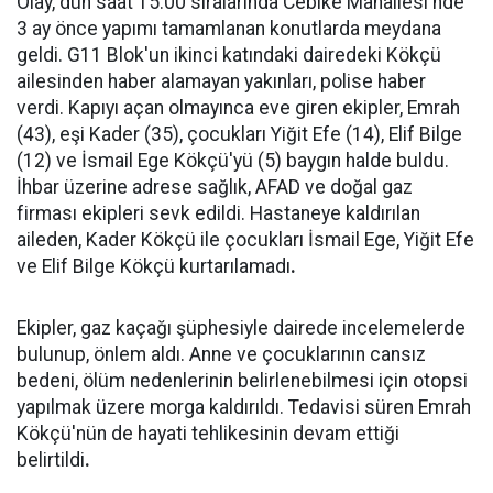
Olay, dün saat 15.00 sıralarında Cebike Mahallesi'nde
3 ay önce yapımı tamamlanan konutlarda meydana
geldi. G11 Blok'un ikinci katındaki dairedeki Kökçü
ailesinden haber alamayan yakınları, polise haber
verdi. Kapıyı açan olmayınca eve giren ekipler, Emrah
(43), eşi Kader (35), çocukları Yiğit Efe (14), Elif Bilge
(12) ve İsmail Ege Kökçü'yü (5) baygın halde buldu.
İhbar üzerine adrese sağlık, AFAD ve doğal gaz
firması ekipleri sevk edildi. Hastaneye kaldırılan
aileden, Kader Kökçü ile çocukları İsmail Ege, Yiğit Efe
ve Elif Bilge Kökçü kurtarılamadı
.
Ekipler, gaz kaçağı şüphesiyle dairede incelemelerde
bulunup, önlem aldı. Anne ve çocuklarının cansız
bedeni, ölüm nedenlerinin belirlenebilmesi için otopsi
yapılmak üzere morga kaldırıldı. Tedavisi süren Emrah
Kökçü'nün de hayati tehlikesinin devam ettiği
belirtildi
.