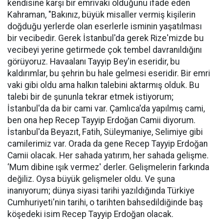
kendisine karşı bir emrivaki olduğunu ifade eden
Kahraman, "Bakınız, büyük misaller vermiş kişilerin
doğduğu yerlerde olan eserlerle isminin yaşatılması
bir vecibedir. Gerek İstanbul'da gerek Rize'mizde bu
vecibeyi yerine getirmede çok tembel davranıldığını
görüyoruz. Havaalanı Tayyip Bey'in eseridir, bu
kaldırımlar, bu şehrin bu hale gelmesi eseridir. Bir emri
vaki gibi oldu ama halkın talebini aktarmış olduk. Bu
talebi bir de şununla tekrar etmek istiyorum;
İstanbul'da da bir cami var. Çamlıca'da yapılmış cami,
ben ona hep Recep Tayyip Erdoğan Camii diyorum.
İstanbul'da Beyazıt, Fatih, Süleymaniye, Selimiye gibi
camilerimiz var. Orada da gene Recep Tayyip Erdoğan
Camii olacak. Her sahada yatırım, her sahada gelişme.
‘Mum dibine ışık vermez' derler. Gelişmelerin farkında
değiliz. Oysa büyük gelişmeler oldu. Ve şuna
inanıyorum; dünya siyasi tarihi yazıldığında Türkiye
Cumhuriyeti'nin tarihi, o tarihten bahsedildiğinde baş
köşedeki isim Recep Tayyip Erdoğan olacak.