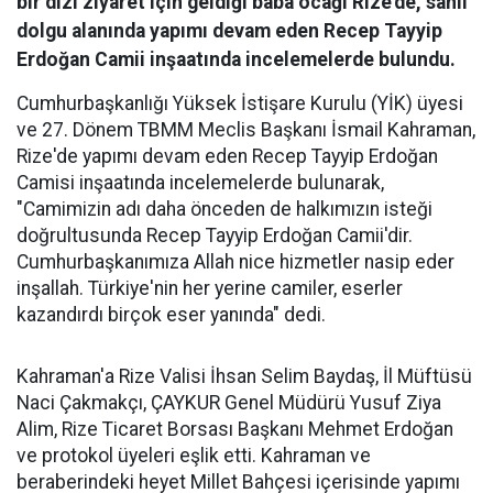
bir dizi ziyaret için geldiği baba ocağı Rize'de, sahil
dolgu alanında yapımı devam eden Recep Tayyip
Erdoğan Camii inşaatında incelemelerde bulundu.
Cumhurbaşkanlığı Yüksek İstişare Kurulu (YİK) üyesi
ve 27. Dönem TBMM Meclis Başkanı İsmail Kahraman,
Rize'de yapımı devam eden Recep Tayyip Erdoğan
Camisi inşaatında incelemelerde bulunarak,
"Camimizin adı daha önceden de halkımızın isteği
doğrultusunda Recep Tayyip Erdoğan Camii'dir.
Cumhurbaşkanımıza Allah nice hizmetler nasip eder
inşallah. Türkiye'nin her yerine camiler, eserler
kazandırdı birçok eser yanında" dedi.
Kahraman'a Rize Valisi İhsan Selim Baydaş, İl Müftüsü
Naci Çakmakçı, ÇAYKUR Genel Müdürü Yusuf Ziya
Alim, Rize Ticaret Borsası Başkanı Mehmet Erdoğan
ve protokol üyeleri eşlik etti. Kahraman ve
beraberindeki heyet Millet Bahçesi içerisinde yapımı