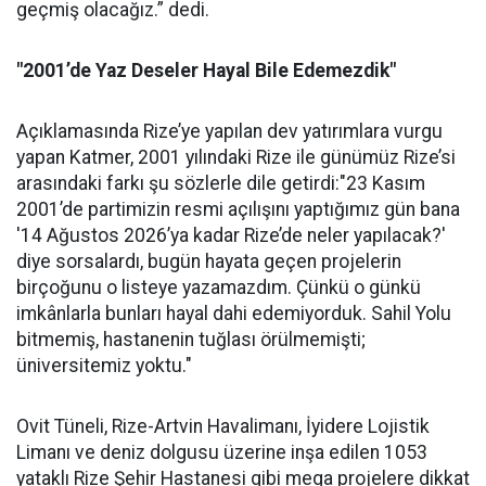
geçmiş olacağız.” dedi.
"2001’de Yaz Deseler Hayal Bile Edemezdik"
Açıklamasında Rize’ye yapılan dev yatırımlara vurgu
yapan Katmer, 2001 yılındaki Rize ile günümüz Rize’si
arasındaki farkı şu sözlerle dile getirdi:"23 Kasım
2001’de partimizin resmi açılışını yaptığımız gün bana
'14 Ağustos 2026’ya kadar Rize’de neler yapılacak?'
diye sorsalardı, bugün hayata geçen projelerin
birçoğunu o listeye yazamazdım. Çünkü o günkü
imkânlarla bunları hayal dahi edemiyorduk. Sahil Yolu
bitmemiş, hastanenin tuğlası örülmemişti;
üniversitemiz yoktu."
Ovit Tüneli, Rize-Artvin Havalimanı, İyidere Lojistik
Limanı ve deniz dolgusu üzerine inşa edilen 1053
yataklı Rize Şehir Hastanesi gibi mega projelere dikkat