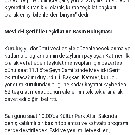
görev değil. Bu bilinçle çalışıyoruz. 25 yıllık bu sürecin
kıymetini kuran kişi olarak, kuran teşkilat başkanı
olarak en iyi bilenlerden biriyim" dedi.
Mevlid-i Şerif ileTeşkilat ve Basın Buluşması
Kuruluş yıl dönümü vesilesiyle düzenlenecek anma ve
kutlama programlarının detaylarını paylaşan Katmer, ilk
olarak vefat eden teşkilat mensupları için pazartesi
günü saat 11.15’te Şeyh Camii’sinde Mevlid-i Şerif
okutulacağını duyurdu. İl Başkanı Katmer, kurucu
yönetim kurulundan bugüne kadar hayatını kaybeden
62 teşkilat mensubunun ailelerinin tek tek aranarak
davet edildiğini belirtti.
Salı günü saat 10.00’da Kültür Park Altın Salon’da
geniş katılımlı bir basın toplantısı ve kahvaltı programı
gerçekleştirilecek. Eski ve yeni milletvekilleri,