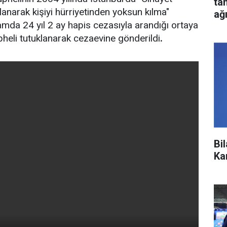
ta
ullanarak kişiyi hürriyetinden yoksun kılma"
ağ
mda 24 yıl 2 ay hapis cezasıyla arandığı ortaya
pheli tutuklanarak cezaevine gönderildi
.
Bi
Ka