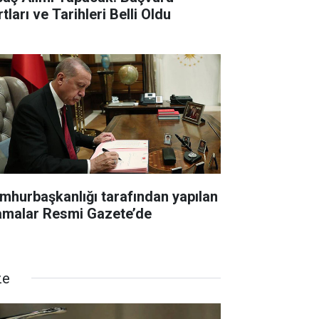
tları ve Tarihleri Belli Oldu
mhurbaşkanlığı tarafından yapılan
amalar Resmi Gazete’de
ze