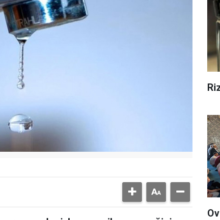
Ri
Ov