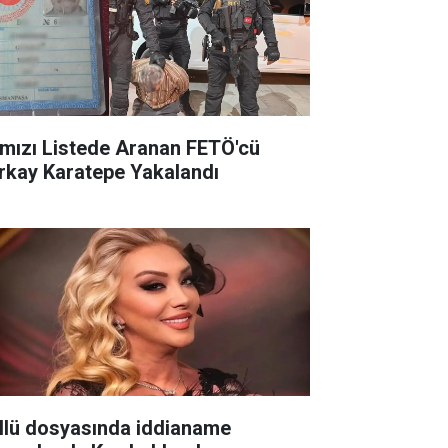
rmızı Listede Aranan FETÖ'cü
rkay Karatepe Yakalandı
llü dosyasında iddianame