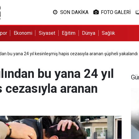
SON DAKİKA
FOTO GALERİ
por
Ekonomi
Siyaset
Eğitim
Dünya
Sağlık
ndan bu yana 24 yıl kesinleşmiş hapis cezasıyla aranan şüpheli yakalandı
ılından bu yana 24 yıl
Gü
s cezasıyla aranan