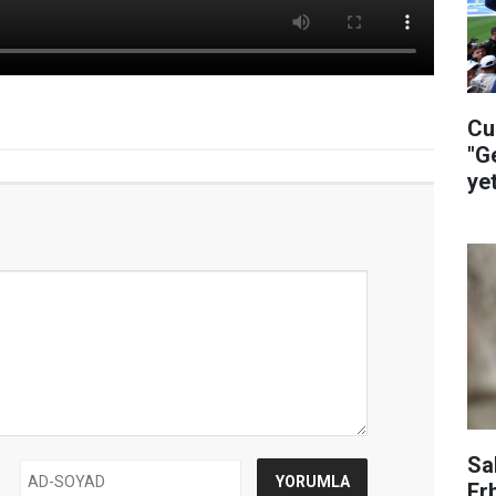
Cu
"G
ye
ça
Sa
Er