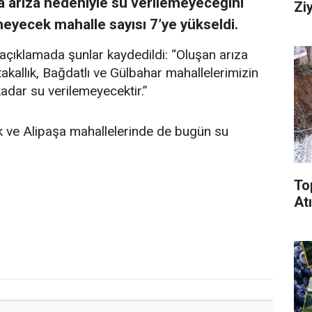
a arıza nedeniyle su verilemeyeceğini
Zi
meyecek mahalle sayısı 7’ye yükseldi.
açıklamada şunlar kaydedildi: “Oluşan arıza
kallık, Bağdatlı ve Gülbahar mahallelerimizin
adar su verilemeyecektir.”
k ve Alipaşa mahallelerinde de bugün su
To
Atı