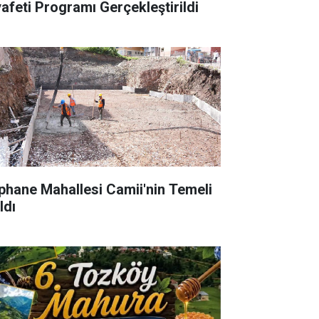
yafeti Programı Gerçekleştirildi
phane Mahallesi Camii'nin Temeli
ldı