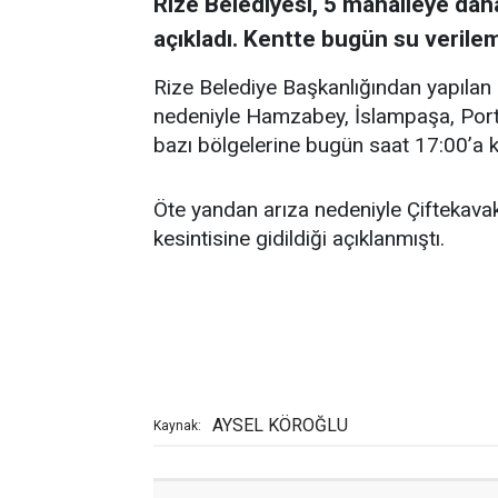
Rize Belediyesi, 5 mahalleye dah
açıkladı. Kentte bugün su verile
Rize Belediye Başkanlığından yapılan 
nedeniyle Hamzabey, İslampaşa, Porta
bazı bölgelerine bugün saat 17:00’a k
Öte yandan arıza nedeniyle Çiftekava
kesintisine gidildiği açıklanmıştı.
AYSEL KÖROĞLU
Kaynak: