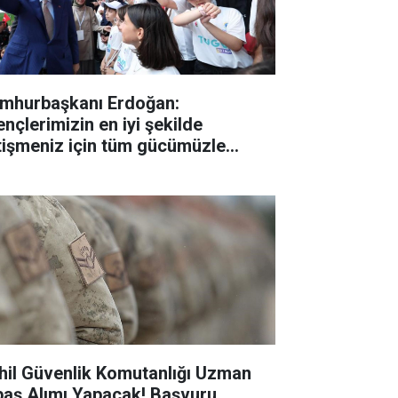
mhurbaşkanı Erdoğan:
ençlerimizin en iyi şekilde
tişmeniz için tüm gücümüzle
lışıyoruz"
hil Güvenlik Komutanlığı Uzman
baş Alımı Yapacak! Başvuru