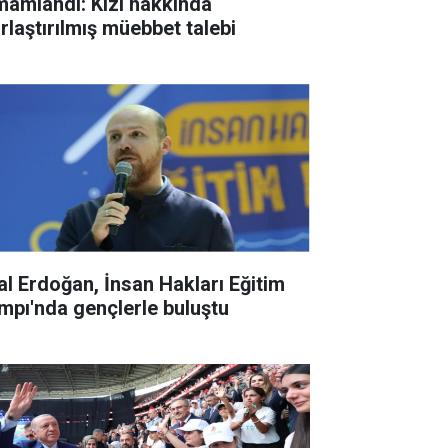
mamlandı: Kızı hakkında
ırlaştırılmış müebbet talebi
lal Erdoğan, İnsan Hakları Eğitim
mpı'nda gençlerle buluştu