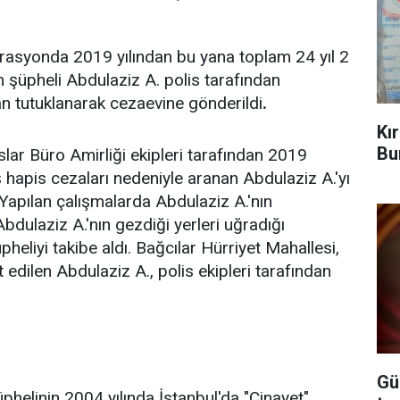
rasyonda 2019 yılından bu yana toplam 24 yıl 2
 şüpheli Abdulaziz A. polis tarafından
dan tutuklanarak cezaevine gönderildi
.
Kı
Bu
ar Büro Amirliği ekipleri tarafından 2019
 hapis cezaları nedeniyle aranan Abdulaziz A.'yı
Yapılan çalışmalarda Abdulaziz A.'nın
Abdulaziz A.'nın gezdiği yerleri uğradığı
pheliyi takibe aldı. Bağcılar Hürriyet Mahallesi,
edilen Abdulaziz A., polis ekipleri tarafından
Gü
helinin 2004 yılında İstanbul'da "Cinayet"