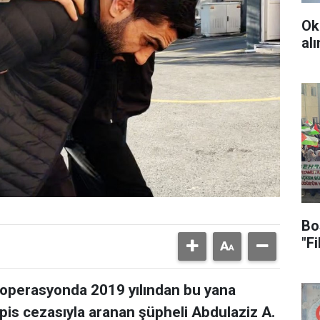
Ok
al
Bo
"F
 operasyonda 2019 yılından bu yana
pis cezasıyla aranan şüpheli Abdulaziz A.