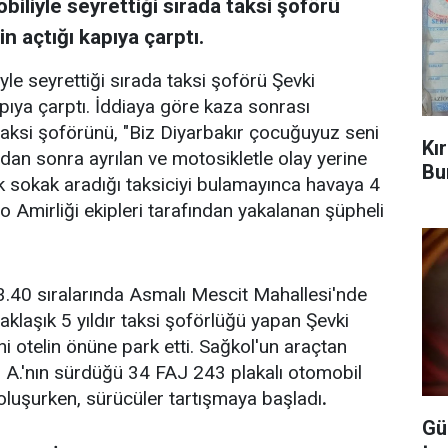
liyle seyrettiği sırada taksi şoförü
n açtığı kapıya çarptı.
 seyrettiği sırada taksi şoförü Şevki
pıya çarptı. İddiaya göre kaza sonrası
taksi şoförünü, "Biz Diyarbakır çocuğuyuz seni
Kı
adan sonra ayrılan ve motosikletle olay yerine
Bu
k sokak aradığı taksiciyi bulamayınca havaya 4
o Amirliği ekipleri tarafından yakalanan şüpheli
3.40 sıralarında Asmalı Mescit Mahallesi'nde
aklaşık 5 yıldır taksi şoförlüğü yapan Şevki
i otelin önüne park etti. Sağkol'un araçtan
n A.'nın sürdüğü 34 FAJ 243 plakalı otomobil
oluşurken, sürücüler tartışmaya başladı
.
Gü