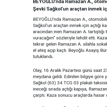
BEYOĞLU'nda Ramazan A., otomobi
Şevki Sağkol'un araçtan inmek içi
BEYOĞLU'nda Ramazan A., otomobiliyle
Sağkol'un araçtan inmek için açtığı ka
aracından inen Ramazan A. tartıştığı 
vuracağım" sözleriyle tehdit etti. Kaz
tekrar gelen Ramazan A. silahla soka
el ateş açıp kaçtı. Beyoğlu Asayiş Bür
tutuklandı
.
Olay, 16 Aralık Pazartesi günü saat 2
meydana geldi. Edinilen bilgiye göre y
Sağkol (63) 34 TCG 03 plakalı taksisin
ineceği sırada açtığı kapıya, Ramaza
çarptı. Kaza sonucu araçlarda hasar 