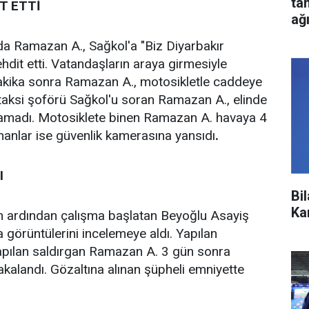
ta
T ETTİ
ağ
nda Ramazan A., Sağkol'a "Biz Diyarbakır
dit etti. Vatandaşların araya girmesiyle
 dakika sonra Ramazan A., motosikletle caddeye
 taksi şoförü Sağkol'u soran Ramazan A., elinde
lamadı. Motosiklete binen Ramazan A. havaya 4
ananlar ise güvenlik kamerasına yansıdı
.
I
Bi
Ka
ın ardından çalışma başlatan Beyoğlu Asayiş
a görüntülerini incelemeye aldı. Yapılan
yapılan saldırgan Ramazan A. 3 gün sonra
yakalandı. Gözaltına alınan şüpheli emniyette