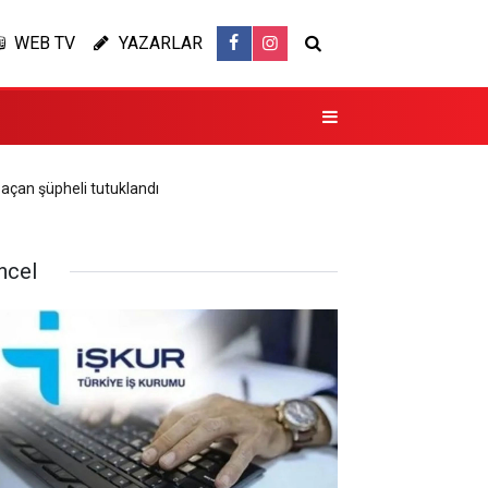
WEB TV
YAZARLAR
 açan şüpheli tutuklandı
ncel