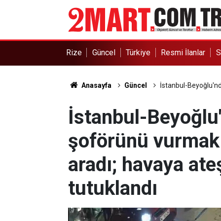
Rize
Güncel
Türkiye
Resmi İlanlar
S
Anasayfa
Güncel
İstanbul-Beyoğlu'nd
İstanbul-Beyoğlu'
şoförünü vurmak 
aradı; havaya ate
tutuklandı