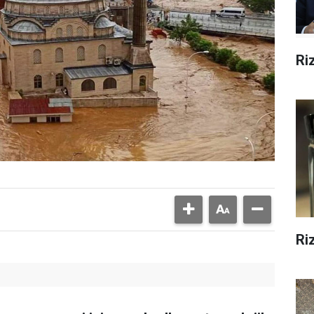
Ri
Ri