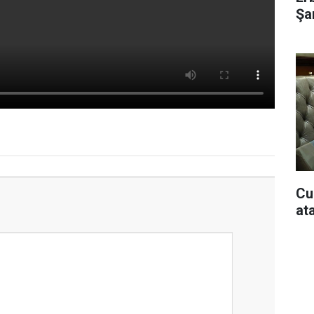
Şar
Cu
at