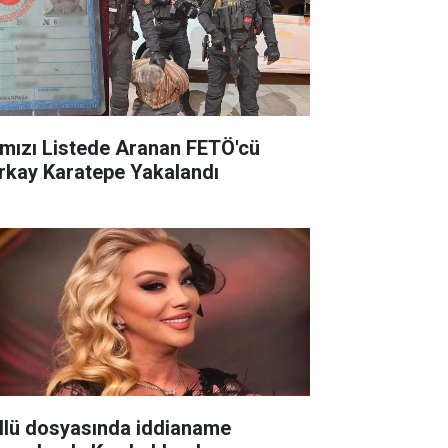
rmızı Listede Aranan FETÖ'cü
rkay Karatepe Yakalandı
llü dosyasında iddianame