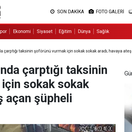
SON DAKİKA
FOTO GALERİ
por
Ekonomi
Siyaset
Eğitim
Dünya
Sağlık
a çarptığı taksinin şoförünü vurmak için sokak sokak aradı; havaya ateş
nda çarptığı taksinin
Gü
için sokak sokak
ş açan şüpheli