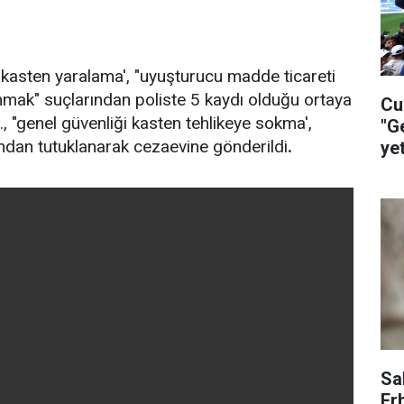
 "kasten yaralama', "uyuşturucu madde ticareti
mak" suçlarından poliste 5 kaydı olduğu ortaya
Cu
, "genel güvenliği kasten tehlikeye sokma',
"G
ından tutuklanarak cezaevine gönderildi
.
ye
ça
Sa
Er