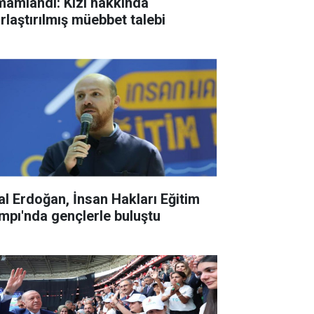
mamlandı: Kızı hakkında
ırlaştırılmış müebbet talebi
lal Erdoğan, İnsan Hakları Eğitim
mpı'nda gençlerle buluştu