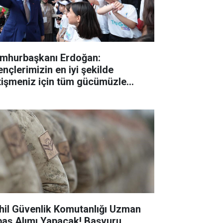
mhurbaşkanı Erdoğan:
ençlerimizin en iyi şekilde
tişmeniz için tüm gücümüzle
lışıyoruz"
hil Güvenlik Komutanlığı Uzman
baş Alımı Yapacak! Başvuru