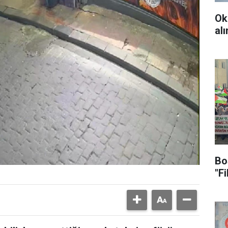
Ok
al
Bo
"F