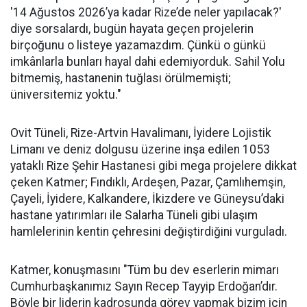
'14 Ağustos 2026’ya kadar Rize’de neler yapılacak?'
diye sorsalardı, bugün hayata geçen projelerin
birçoğunu o listeye yazamazdım. Çünkü o günkü
imkânlarla bunları hayal dahi edemiyorduk. Sahil Yolu
bitmemiş, hastanenin tuğlası örülmemişti;
üniversitemiz yoktu."
Ovit Tüneli, Rize-Artvin Havalimanı, İyidere Lojistik
Limanı ve deniz dolgusu üzerine inşa edilen 1053
yataklı Rize Şehir Hastanesi gibi mega projelere dikkat
çeken Katmer; Fındıklı, Ardeşen, Pazar, Çamlıhemşin,
Çayeli, İyidere, Kalkandere, İkizdere ve Güneysu’daki
hastane yatırımları ile Salarha Tüneli gibi ulaşım
hamlelerinin kentin çehresini değiştirdiğini vurguladı.
Katmer, konuşmasını "Tüm bu dev eserlerin mimarı
Cumhurbaşkanımız Sayın Recep Tayyip Erdoğan’dır.
Böyle bir liderin kadrosunda görev yapmak bizim için