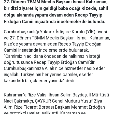
27. Dönem TBMM Meclis Başkanı İsmail Kahraman,
bir dizi ziyaret için geldiği baba ocağı Rize'de, sahil
dolgu alanında yapımı devam eden Recep Tayyip
Erdoğan Camii inşaatında incelemelerde bulundu.
Cumhurbaşkanlığı Yüksek İstişare Kurulu (YİK) üyesi
ve 27. Dönem TBMM Meclis Başkanı İsmail Kahraman,
Rize'de yapımı devam eden Recep Tayyip Erdoğan
Camisi inşaatında incelemelerde bulunarak,
"Camimizin adı daha önceden de halkımızın isteği
doğrultusunda Recep Tayyip Erdoğan Camii'dir.
Cumhurbaşkanımıza Allah nice hizmetler nasip eder
inşallah. Türkiye'nin her yerine camiler, eserler
kazandırdı birçok eser yanında" dedi.
Kahraman'a Rize Valisi İhsan Selim Baydaş, İl Müftüsü
Naci Çakmakçı, ÇAYKUR Genel Müdürü Yusuf Ziya
Alim, Rize Ticaret Borsası Başkanı Mehmet Erdoğan
ve protokol üyeleri eşlik etti. Kahraman ve