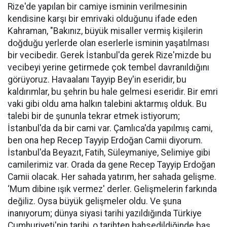
Rize'de yapılan bir camiye isminin verilmesinin
kendisine karşı bir emrivaki olduğunu ifade eden
Kahraman, "Bakınız, büyük misaller vermiş kişilerin
doğduğu yerlerde olan eserlerle isminin yaşatılması
bir vecibedir. Gerek İstanbul'da gerek Rize'mizde bu
vecibeyi yerine getirmede çok tembel davranıldığını
görüyoruz. Havaalanı Tayyip Bey'in eseridir, bu
kaldırımlar, bu şehrin bu hale gelmesi eseridir. Bir emri
vaki gibi oldu ama halkın talebini aktarmış olduk. Bu
talebi bir de şununla tekrar etmek istiyorum;
İstanbul'da da bir cami var. Çamlıca'da yapılmış cami,
ben ona hep Recep Tayyip Erdoğan Camii diyorum.
İstanbul'da Beyazıt, Fatih, Süleymaniye, Selimiye gibi
camilerimiz var. Orada da gene Recep Tayyip Erdoğan
Camii olacak. Her sahada yatırım, her sahada gelişme.
‘Mum dibine ışık vermez' derler. Gelişmelerin farkında
değiliz. Oysa büyük gelişmeler oldu. Ve şuna
inanıyorum; dünya siyasi tarihi yazıldığında Türkiye
Cumhuriyeti'nin tarihi, o tarihten bahsedildiğinde baş