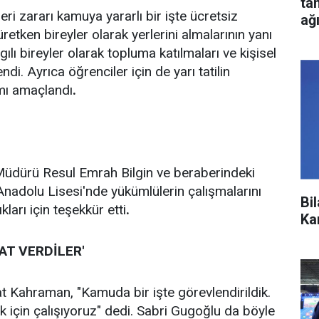
ta
eri zararı kamuya yararlı bir işte ücretsiz
ağ
retken bireyler olarak yerlerini almalarının yanı
lı bireyler olarak topluma katılmaları ve kişisel
di. Ayrıca öğrenciler için de yarı tatilin
amı amaçlandı
.
üdürü Resul Emrah Bilgin ve beraberindeki
 Anadolu Lisesi'nde yükümlülerin çalışmalarını
Bi
ları için teşekkür etti
.
Ka
AT VERDİLER'
t Kahraman, "Kamuda bir işte görevlendirildik.
 için çalışıyoruz" dedi. Sabri Gugoğlu da böyle