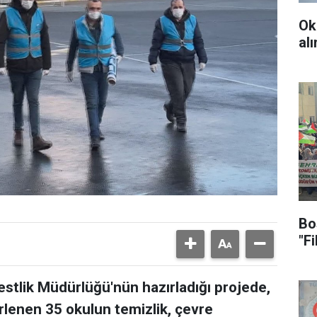
Ok
al
Bo
"F
lik Müdürlüğü'nün hazırladığı projede,
rlenen 35 okulun temizlik, çevre