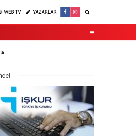
WEB TV
YAZARLAR
di
ncel