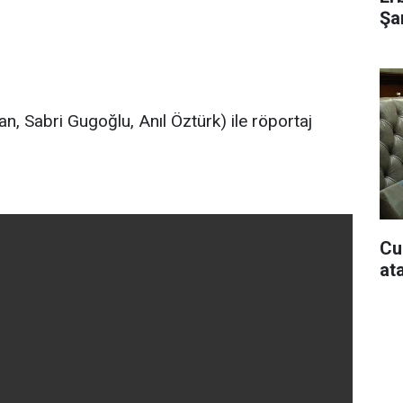
Şar
n, Sabri Gugoğlu, Anıl Öztürk) ile röportaj
Cu
at