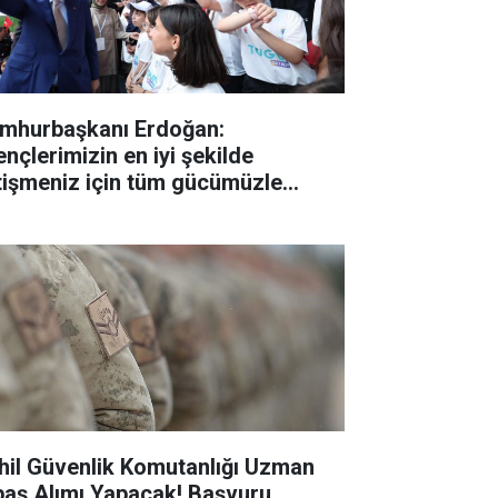
mhurbaşkanı Erdoğan:
ençlerimizin en iyi şekilde
tişmeniz için tüm gücümüzle
lışıyoruz"
hil Güvenlik Komutanlığı Uzman
baş Alımı Yapacak! Başvuru