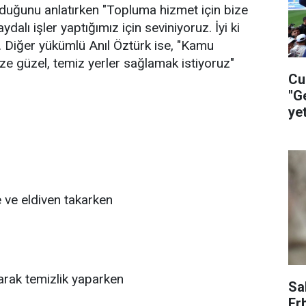
lduğunu anlatırken "Topluma hizmet için bize
ydalı işler yaptığımız için seviniyoruz. İyi ki
u. Diğer yükümlü Anıl Öztürk ise, "Kamu
e güzel, temiz yerler sağlamak istiyoruz"
Cu
"G
ye
ça
 ve eldiven takarken
arak temizlik yaparken
Sa
Er