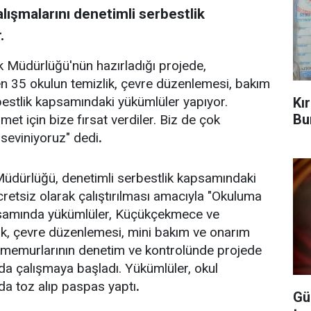
ışmalarını denetimli serbestlik
.
Müdürlüğü'nün hazırladığı projede,
n 35 okulun temizlik, çevre düzenlemesi, bakım
bestlik kapsamındaki yükümlüler yapıyor.
Kı
Bu
t için bize fırsat verdiler. Biz de çok
 seviniyoruz" dedi
.
üdürlüğü, denetimli serbestlik kapsamındaki
cretsiz olarak çalıştırılması amacıyla "Okuluma
kapsamında yükümlüler, Küçükçekmece ve
lik, çevre düzenlemesi, mini bakım ve onarım
a memurlarının denetim ve kontrolünde projede
rda çalışmaya başladı. Yükümlüler, okul
rda toz alıp paspas yaptı
.
Gü