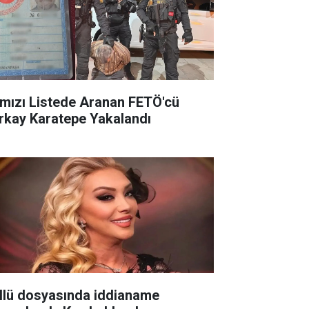
rmızı Listede Aranan FETÖ'cü
rkay Karatepe Yakalandı
llü dosyasında iddianame