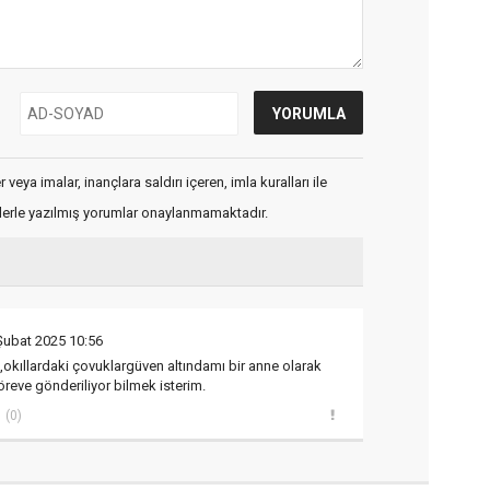
veya imalar, inançlara saldırı içeren, imla kuralları ile
flerle yazılmış yorumlar onaylanmamaktadır.
Şubat 2025 10:56
 ,okıllardaki çovuklargüven altındamı bir anne olarak
reve gönderiliyor bilmek isterim.
(0)