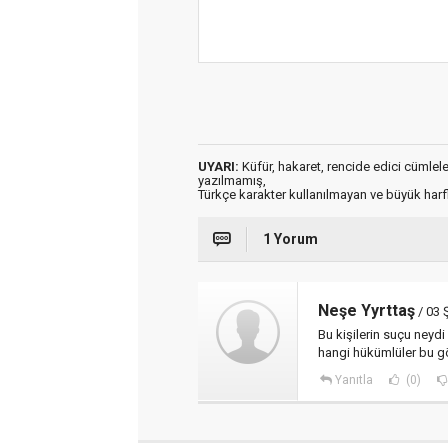
UYARI:
Küfür, hakaret, rencide edici cümleler 
yazılmamış,
Türkçe karakter kullanılmayan ve büyük har
1 Yorum
Neşe Yyrttaş
/ 03 
Bu kişilerin suçu neydi
hangi hükümlüler bu gö
Yanıtla
(0)