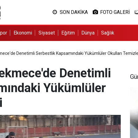
SON DAKİKA
FOTO GALERİ
por
Ekonomi
Siyaset
Eğitim
Dünya
Sağlık
mece'de Denetimli Serbestlik Kapsamındaki Yükümlüler Okulları Temizle
ekmece'de Denetimli
Gü
mındaki Yükümlüler
i